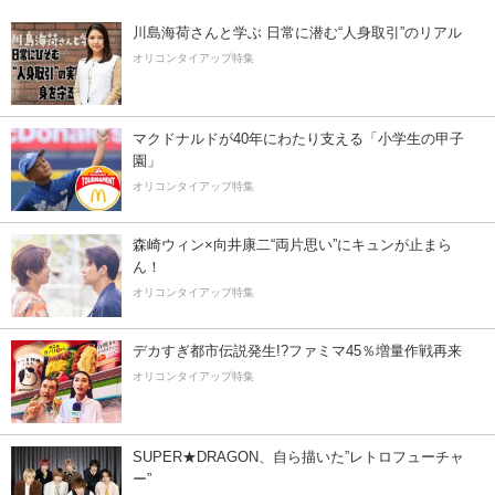
川島海荷さんと学ぶ 日常に潜む“人身取引”のリアル
オリコンタイアップ特集
マクドナルドが40年にわたり支える「小学生の甲子
園」
オリコンタイアップ特集
森崎ウィン×向井康二“両片思い”にキュンが止まら
ん！
オリコンタイアップ特集
デカすぎ都市伝説発生!?ファミマ45％増量作戦再来
オリコンタイアップ特集
SUPER★DRAGON、自ら描いた”レトロフューチャ
ー”