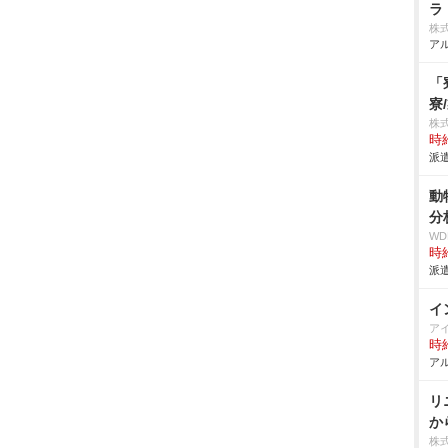
ラ
株
アル
「
寮
株
時給
派遣
動
分
W
時給
派遣
イ
ア
時給
アル
リ
か
株