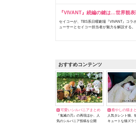
『VIVANT』続編の鍵は…世界観
セイコーが、TBS系日曜劇場『VIVANT』コ
ューサーとセイコー担当者が魅力を解説する。
おすすめコンテンツ
可愛いシルバニアまとめ
癒やしの猫ま
『鬼滅の刃』の再現ほか、人
人気タレント猫、
気のシルバニア投稿を公開
キュートな猫ズラ