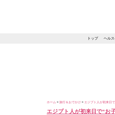
トップ
ヘルス
メイク・コスメ・スキ
ホーム
>
旅行＆おでかけ
>
エジプト人が初来日で
エジプト人が初来日で“お