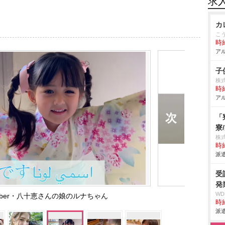
求
カ
こ
時給
アル
子
株式
時給
アル
「
寮
株
時給
派遣
受
発
W
uber・八十恵さんの娘のルナちゃん
時給
派遣