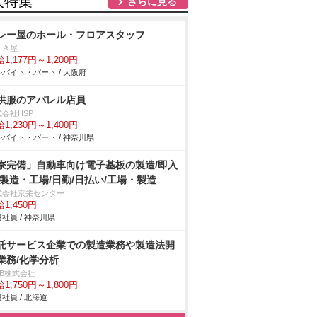
人特集
さらに見る
レー屋のホール・フロアスタッフ
うき屋
1,177円～1,200円
バイト・パート / 大阪府
供服のアパレル店員
会社HSP
1,230円～1,400円
バイト・パート / 神奈川県
寮完備」自動車向け電子基板の製造/即入
/製造・工場/日勤/日払い/工場・製造
式会社京栄センター
1,450円
社員 / 神奈川県
託サービス企業での製造業務や製造法開
業務/化学分析
DB株式会社
1,750円～1,800円
社員 / 北海道