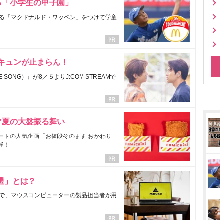
る「小学生の甲子園」
る「マクドナルド・ワッペン」をつけて学童
にキュンが止まらん！
ONG）』が8／５よりJ:COM STREAMで
マ夏の大盤振る舞い
ートの人気企画「お値段そのまま おかわり
催！
選」とは？
で、マウスコンピューターの製品担当者が用