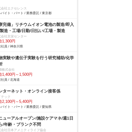
式会社エクセレンス
バイト・パート / 業務委託 / 東京都
寮完備」リチウムイオン電池の製造/即入
/製造・工場/日勤/日払い/工場・製造
式会社京栄センター
1,300円
社員 / 神奈川県
物実験や遺伝子実験を行う研究補助/化学
析
DB株式会社
1,400円～1,500円
社員 / 北海道
ンターネット・オンライン接客係
イテック
2,100円～5,400円
バイト・パート / 業務委託 / 愛知県
ニューアルオープン/施設ケアマネ/週1日
ら/年齢・ブランク不問
式会社日本アメニティライフ協会