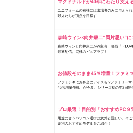
マクドナルドが40年にわたり支え
ユニフォームの右袖には出場者のみに与えられ
球児たちが頂点を目指す
森崎ウィン×向井康二“両片思い”
森崎ウィンと向井康二がW主演！映画『（LOVE S
最速配信。究極のピュアラブ！
お値段そのまま45％増量！ファミ
ファミチキにお弁当にアイスも!?ファミリーマ
45％増量作戦」が今夏、シリーズ初の年2回開
プロ厳選！目的別「おすすめPC９
用途に合うパソコン選びは意外と難しい。そこ
途別のおすすめモデルをご紹介！