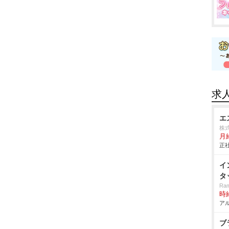
求
エ
株式
月給
正社
イ
タ
Ram
時給
アル
ブ