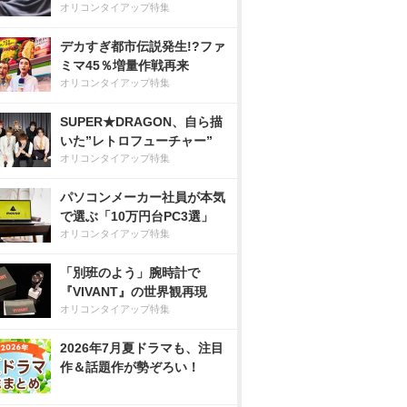
オリコンタイアップ特集
デカすぎ都市伝説発生!?ファ
ミマ45％増量作戦再来
オリコンタイアップ特集
SUPER★DRAGON、自ら描
いた”レトロフューチャー”
オリコンタイアップ特集
パソコンメーカー社員が本気
で選ぶ「10万円台PC3選」
オリコンタイアップ特集
「別班のよう」腕時計で
『VIVANT』の世界観再現
オリコンタイアップ特集
2026年7月夏ドラマも、注目
作＆話題作が勢ぞろい！