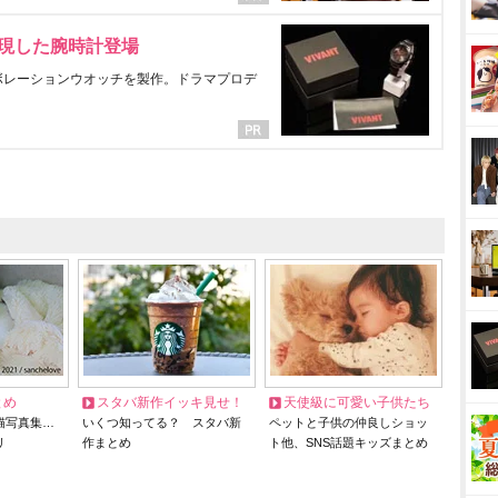
表現した腕時計登場
ラボレーションウオッチを製作。ドラマプロデ
とめ
スタバ新作イッキ見せ！
天使級に可愛い子供たち
猫写真集…
いくつ知ってる？ スタバ新
ペットと子供の仲良しショッ
リ
作まとめ
ト他、SNS話題キッズまとめ