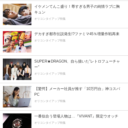
イケメンてんこ盛り！尊すぎる男子の純情ラブに胸
キュン
オリコンタイアップ特集
デカすぎ都市伝説発生!?ファミマ45％増量作戦再来
オリコンタイアップ特集
SUPER★DRAGON、自ら描いた”レトロフューチャ
ー”
オリコンタイアップ特集
【驚愕】メーカー社員が推す「10万円台」神コスパ
PC
オリコンタイアップ特集
一番似合う登場人物は…『VIVANT』限定ウオッチ
オリコンタイアップ特集