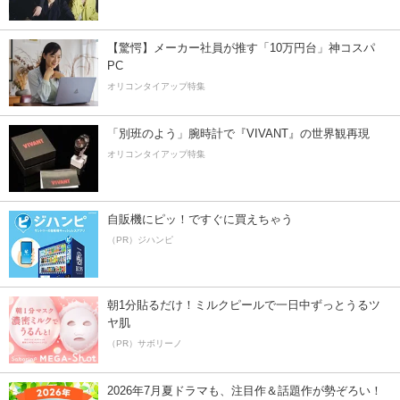
【驚愕】メーカー社員が推す「10万円台」神コスパ
PC
オリコンタイアップ特集
「別班のよう」腕時計で『VIVANT』の世界観再現
オリコンタイアップ特集
自販機にピッ！ですぐに買えちゃう
（PR）ジハンピ
朝1分貼るだけ！ミルクピールで一日中ずっとうるツ
ヤ肌
（PR）サボリーノ
2026年7月夏ドラマも、注目作＆話題作が勢ぞろい！