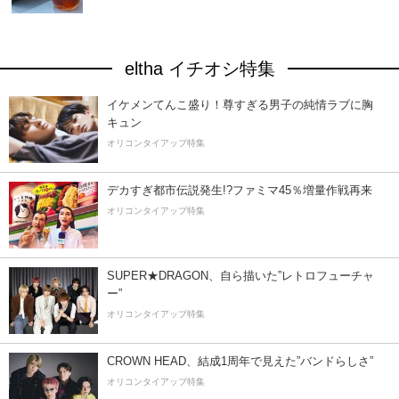
eltha イチオシ特集
イケメンてんこ盛り！尊すぎる男子の純情ラブに胸
キュン
オリコンタイアップ特集
デカすぎ都市伝説発生!?ファミマ45％増量作戦再来
オリコンタイアップ特集
SUPER★DRAGON、自ら描いた”レトロフューチャ
ー”
オリコンタイアップ特集
CROWN HEAD、結成1周年で見えた”バンドらしさ”
オリコンタイアップ特集