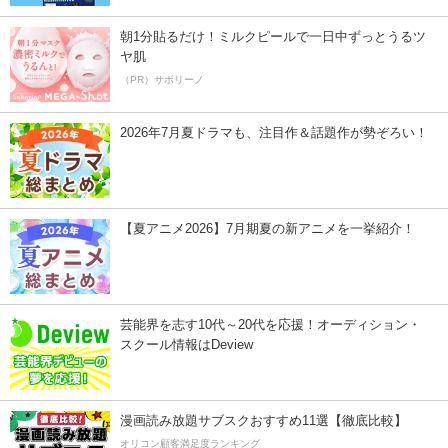
朝1分貼るだけ！ミルクピールで一日中ずっとうるツ
ヤ肌
（PR）サボリーノ
2026年7月夏ドラマも、注目作＆話題作が勢ぞろい！
【夏アニメ2026】7月期夏の新アニメを一挙紹介！
芸能界を志す10代～20代を応援！オーディション・
スクール情報はDeview
漫画読み放題サブスクおすすめ11選【徹底比較】
オリコン顧客満足度ランキング