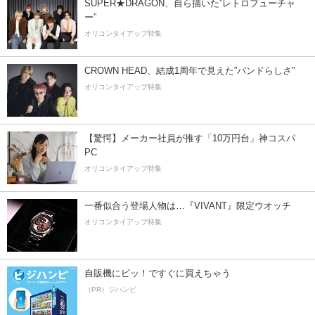
SUPER★DRAGON、自ら描いた”レトロフューチャ
ー”
オリコンタイアップ特集
CROWN HEAD、結成1周年で見えた”バンドらしさ”
オリコンタイアップ特集
【驚愕】メーカー社員が推す「10万円台」神コスパ
PC
オリコンタイアップ特集
一番似合う登場人物は…『VIVANT』限定ウオッチ
オリコンタイアップ特集
自販機にピッ！ですぐに買えちゃう
（PR）ジハンピ