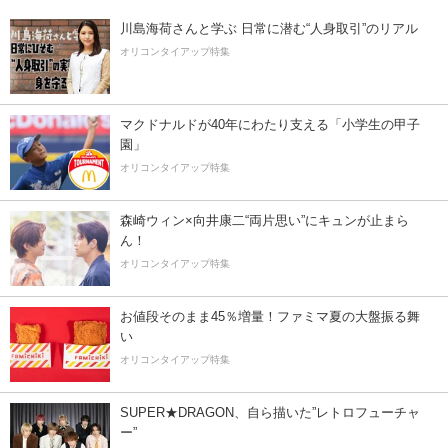
川島海荷さんと学ぶ 日常に潜む“人身取引”のリアル
オリコンタイアップ特集
マクドナルドが40年にわたり支える「小学生の甲子
園」
オリコンタイアップ特集
森崎ウィン×向井康二“両片思い”にキュンが止まら
ん！
オリコンタイアップ特集
お値段そのまま45％増量！ファミマ夏の大盤振る舞
い
オリコンタイアップ特集
SUPER★DRAGON、自ら描いた”レトロフューチャ
ー”