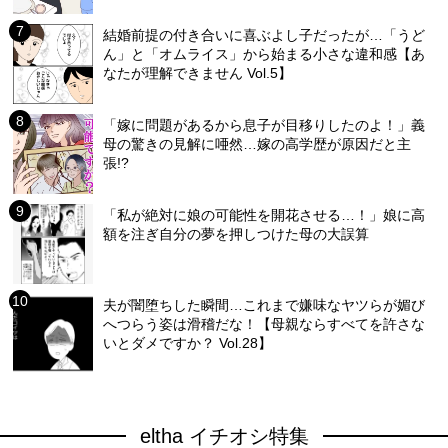
結婚前提の付き合いに喜ぶよし子だったが…「うど
ん」と「オムライス」から始まる小さな違和感【あ
なたが理解できません Vol.5】
「嫁に問題があるから息子が目移りしたのよ！」義
母の驚きの見解に唖然…嫁の高学歴が原因だと主
張!?
「私が絶対に娘の可能性を開花させる…！」娘に高
額を注ぎ自分の夢を押しつけた母の大誤算
夫が闇堕ちした瞬間…これまで嫌味なヤツらが媚び
へつらう姿は滑稽だな！【母親ならすべてを許さな
いとダメですか？ Vol.28】
eltha イチオシ特集