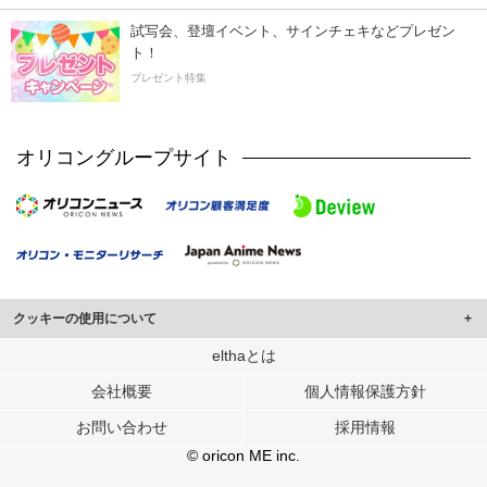
試写会、登壇イベント、サインチェキなどプレゼン
ト！
プレゼント特集
オリコングループサイト
クッキーの使用について
このサイトでは Cookie を使用して、ユーザーに合わせたコンテンツや広告の
elthaとは
表示、ソーシャル メディア機能の提供、広告の表示回数やクリック数の測定を
会社概要
個人情報保護方針
行っています。
また、ユーザーによるサイトの利用状況についても情報を収集し、ソーシャル
お問い合わせ
採用情報
メディアや広告配信、データ解析の各パートナーに提供しています。
各パートナーは、この情報とユーザーが各パートナーに提供した他の情報や、
© oricon ME inc.
ユーザーが各パートナーのサービスを使用したときに収集した他の情報を組み
合わせて使用することがあります。