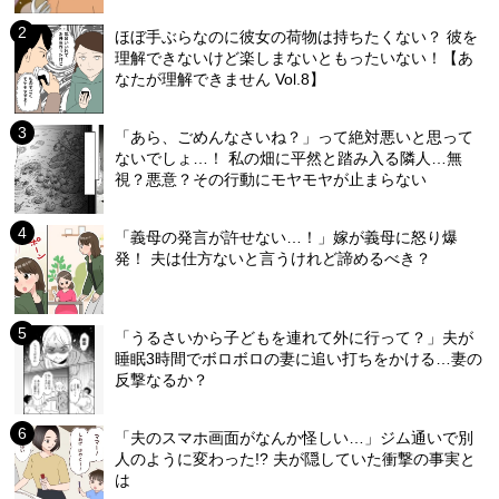
ほぼ手ぶらなのに彼女の荷物は持ちたくない？ 彼を
理解できないけど楽しまないともったいない！【あ
なたが理解できません Vol.8】
「あら、ごめんなさいね？」って絶対悪いと思って
ないでしょ…！ 私の畑に平然と踏み入る隣人…無
視？悪意？その行動にモヤモヤが止まらない
「義母の発言が許せない…！」嫁が義母に怒り爆
発！ 夫は仕方ないと言うけれど諦めるべき？
「うるさいから子どもを連れて外に行って？」夫が
睡眠3時間でボロボロの妻に追い打ちをかける…妻の
反撃なるか？
「夫のスマホ画面がなんか怪しい…」ジム通いで別
人のように変わった!? 夫が隠していた衝撃の事実と
は