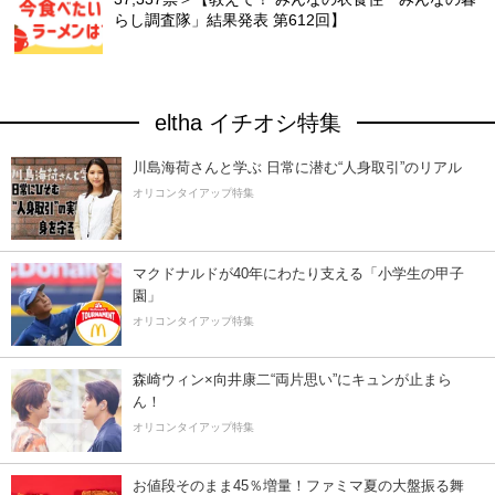
らし調査隊」結果発表 第612回】
eltha イチオシ特集
川島海荷さんと学ぶ 日常に潜む“人身取引”のリアル
オリコンタイアップ特集
マクドナルドが40年にわたり支える「小学生の甲子
園」
オリコンタイアップ特集
森崎ウィン×向井康二“両片思い”にキュンが止まら
ん！
オリコンタイアップ特集
お値段そのまま45％増量！ファミマ夏の大盤振る舞