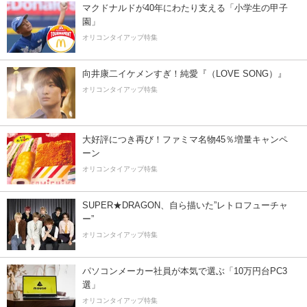
マクドナルドが40年にわたり支える「小学生の甲子
園」
オリコンタイアップ特集
向井康二イケメンすぎ！純愛『（LOVE SONG）』
オリコンタイアップ特集
大好評につき再び！ファミマ名物45％増量キャンペ
ーン
オリコンタイアップ特集
SUPER★DRAGON、自ら描いた”レトロフューチャ
ー”
オリコンタイアップ特集
パソコンメーカー社員が本気で選ぶ「10万円台PC3
選」
オリコンタイアップ特集