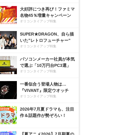
大好評につき再び！ファミマ
名物45％増量キャンペーン
オリコンタイアップ特集
SUPER★DRAGON、自ら描
いた”レトロフューチャー”
オリコンタイアップ特集
パソコンメーカー社員が本気
で選ぶ「10万円台PC3選」
オリコンタイアップ特集
一番似合う登場人物は…
『VIVANT』限定ウオッチ
オリコンタイアップ特集
2026年7月夏ドラマも、注目
作＆話題作が勢ぞろい！
【夏アニメ2026】7月期夏の