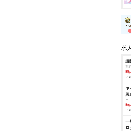
求
調
薬
時給
アル
キ
興
ハ
時給
アル
一
ロ