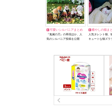
可愛いシルバニアまとめ
癒やしの猫ま
『鬼滅の刃』の再現ほか、人
人気タレント猫、
気のシルバニア投稿を公開
キュートな猫ズラ