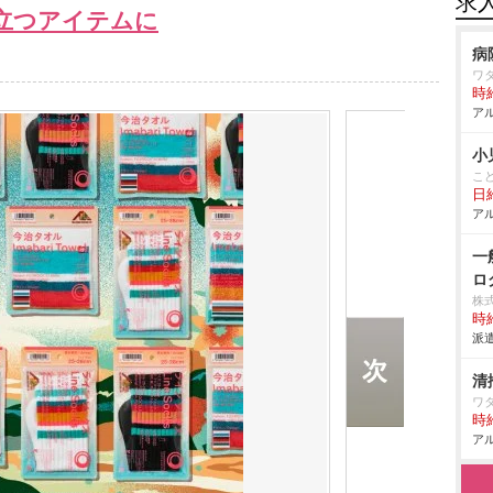
求
立つアイテムに
病
ワ
時給
アル
小
こ
日
アル
一
ロ
株
時給
派遣
清
ワ
時給
アル