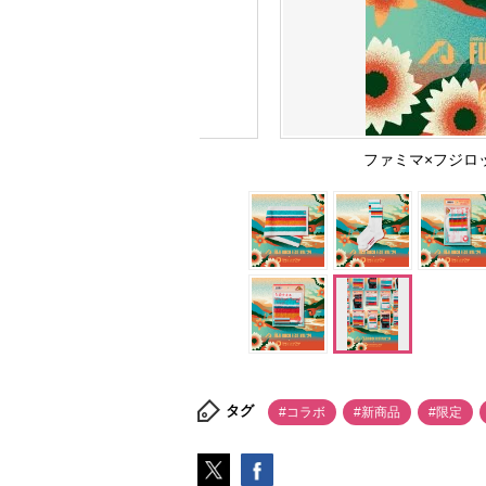
ファミマ×フジロ
タグ
#コラボ
#新商品
#限定