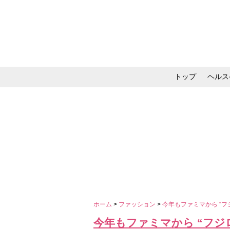
トップ
ヘルス
メイク・コスメ・スキ
ホーム
>
ファッション
>
今年もファミマから “
今年もファミマから “フ