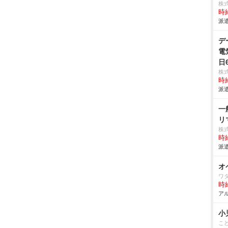
株
時給
派遣
デ
電
日
株
時給
派遣
一
リ
株
時給
派遣
オ
ワ
時給
アル
小
こ