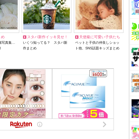
とめ
スタバ新作イッキ見せ！
天使級に可愛い子供たち
猫写真集…
いくつ知ってる？ スタバ新
ペットと子供の仲良しショッ
リ
作まとめ
ト他、SNS話題キッズまとめ