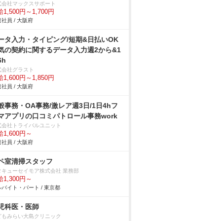
式会社マックスサポート
1,500円～1,700円
社員 / 大阪府
ータ入力・タイピング/短期&日払いOK
気の契約に関するデータ入力週2から&1
6h
式会社グラスト
1,600円～1,850円
社員 / 大阪府
般事務・OA事務/激レア週3日/1日4hフ
マアプリの口コミパトロール事務work
式会社トライバルユニット
1,600円～
社員 / 大阪府
ペ室清掃スタッフ
タキューセイモア株式会社 業務部
1,300円～
バイト・パート / 東京都
児科医・医師
どもみらい大島クリニック