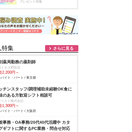
プレゼント特集
人特集
さらに見る
剤薬局勤務の薬剤師
局トモズ椚田店
2,200円～
バイト・パート / 東京都
ッチンスタッフ/調理補助未経験OK食に
味のある方歓迎シフト相談可
ーベスト株式会社
1,300円～
バイト・パート / 大阪府
般事務・OA事務/20代40代活躍中 カタ
グギフトに関するPC業務・問合せ対応