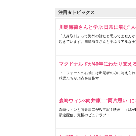
注目★トピックス
川島海荷さんと学ぶ 日常に潜む“人
「人身取引」って海外の話だと思ってませんか
起きています。川島海荷さんと学ぶリアルな実
マクドナルドが40年にわたり支え
ユニフォームの右袖には出場者のみに与えられ
球児たちが頂点を目指す
森崎ウィン×向井康二“両片思い”
森崎ウィンと向井康二がW主演！映画『（LOVE S
最速配信。究極のピュアラブ！