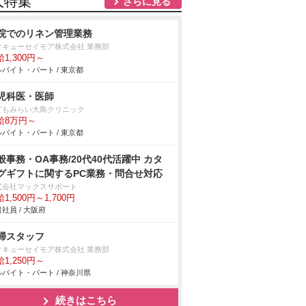
人特集
さらに見る
院でのリネン管理業務
タキューセイモア株式会社 業務部
1,300円～
バイト・パート / 東京都
児科医・医師
どもみらい大島クリニック
給8万円～
バイト・パート / 東京都
般事務・OA事務/20代40代活躍中 カタ
グギフトに関するPC業務・問合せ対応
式会社マックスサポート
1,500円～1,700円
社員 / 大阪府
掃スタッフ
タキューセイモア株式会社 業務部
1,250円～
バイト・パート / 神奈川県
続きはこちら