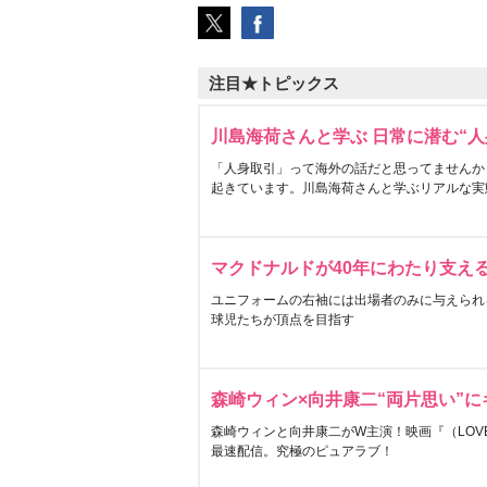
注目★トピックス
川島海荷さんと学ぶ 日常に潜む“人
「人身取引」って海外の話だと思ってませんか
起きています。川島海荷さんと学ぶリアルな実
マクドナルドが40年にわたり支え
ユニフォームの右袖には出場者のみに与えられ
球児たちが頂点を目指す
森崎ウィン×向井康二“両片思い”
森崎ウィンと向井康二がW主演！映画『（LOVE S
最速配信。究極のピュアラブ！