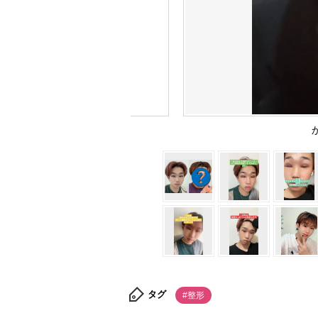
タグ
#整形