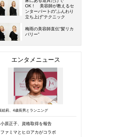
家にある道具だけで
OK！ 美容師が教えるセ
ンターパートの”ふんわり
立ち上げ”テクニック
梅雨の美容師直伝”髪リカ
バリー”
エンタメニュース
坂絵莉、4歳長男とランニング
小原正子、資格取得を報告
ファミマとヒロアカがコラボ