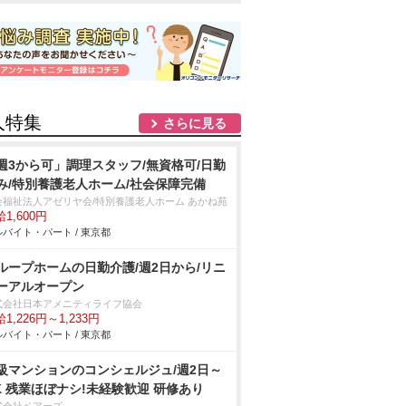
人特集
さらに見る
週3から可」調理スタッフ/無資格可/日勤
み/特別養護老人ホーム/社会保障完備
会福祉法人アゼリヤ会/特別養護老人ホーム あかね苑
1,600円
バイト・パート / 東京都
ループホームの日勤介護/週2日から/リニ
ーアルオープン
式会社日本アメニティライフ協会
1,226円～1,233円
バイト・パート / 東京都
級マンションのコンシェルジュ/週2日～
K 残業ほぼナシ!未経験歓迎 研修あり