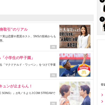
身取引”のリアル
？実は恋愛や悪質ホスト、SNSの投稿からも
態。
る「小学生の甲子園」
る「マクドナルド・ワッペン」をつけて学童
登
にキュンが止まらん！
ONG）』が8／５よりJ:COM STREAMで