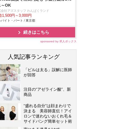
1～OK
式会社アズスタッフ わんぱくランド
1,500円～3,000円
バイト・パート / 東京都
続きはこちら
sponsored by 求人ボックス
人気記事ランキング
「ピルは太る」誤解に医師
が回答
注目の“アゼライン酸”、新
商品
“盛れる自分”は顔まわりで
決まる 美容師直伝！アイ
ロンで迷わないおくれ毛＆
サイドバング簡単セット術