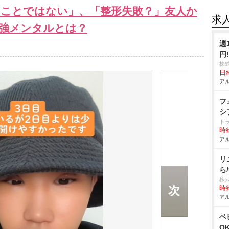
すことではない」、「整形失敗？」友人か
求
強メンタルとは？
週
円
株
日
アル
フ
シ
ト
時給
アル
リ
ら
株
時給
アル
ベ
O