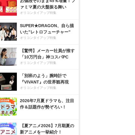
お値段そのまま45％増量！フ
ァミマ夏の大盤振る舞い
オリコンタイアップ特集
SUPER★DRAGON、自ら描
いた”レトロフューチャー”
オリコンタイアップ特集
【驚愕】メーカー社員が推す
「10万円台」神コスパPC
オリコンタイアップ特集
「別班のよう」腕時計で
『VIVANT』の世界観再現
オリコンタイアップ特集
2026年7月夏ドラマも、注目
作＆話題作が勢ぞろい！
【夏アニメ2026】7月期夏の
新アニメを一挙紹介！