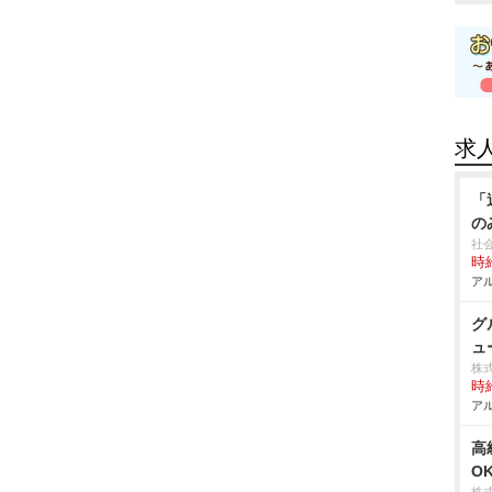
求
「
の
社
時給
アル
グ
ュ
株
時給
アル
高
O