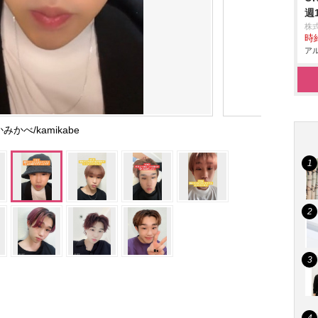
週
株
時給
アル
かみかべ/kamikabe