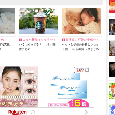
とめ
スタバ新作イッキ見せ！
天使級に可愛い子供たち
猫写真集…
いくつ知ってる？ スタバ新
ペットと子供の仲良しショッ
リ
作まとめ
ト他、SNS話題キッズまとめ