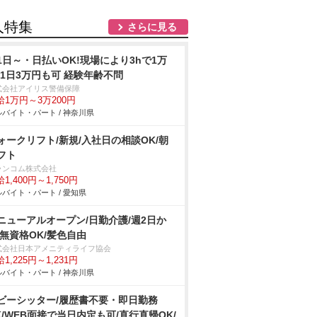
人特集
さらに見る
1日～・日払いOK!現場により3hで1万
!1日3万円も可 経験年齢不問
式会社アイリス警備保障
給1万円～3万200円
バイト・パート / 神奈川県
ォークリフト/新規/入社日の相談OK/朝
フト
ランコム株式会社
1,400円～1,750円
バイト・パート / 愛知県
ニューアルオープン/日勤介護/週2日か
/無資格OK/髪色自由
式会社日本アメニティライフ協会
1,225円～1,231円
バイト・パート / 神奈川県
ビーシッター/履歴書不要・即日勤務
K/WEB面接で当日内定も可/直行直帰OK/