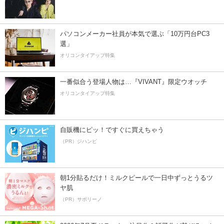
パソコンメーカー社員が本気で選ぶ「10万円台PC3
選」
オリコンタイアップ特集
一番似合う登場人物は…『VIVANT』限定ウオッチ
オリコンタイアップ特集
自販機にピッ！ですぐに買えちゃう
（PR）ジハンピ
朝1分貼るだけ！ミルクピールで一日中ずっとうるツ
ヤ肌
（PR）サボリーノ