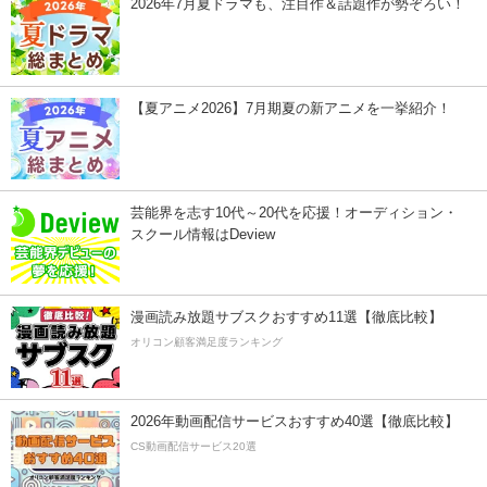
2026年7月夏ドラマも、注目作＆話題作が勢ぞろい！
【夏アニメ2026】7月期夏の新アニメを一挙紹介！
芸能界を志す10代～20代を応援！オーディション・
スクール情報はDeview
漫画読み放題サブスクおすすめ11選【徹底比較】
オリコン顧客満足度ランキング
2026年動画配信サービスおすすめ40選【徹底比較】
CS動画配信サービス20選