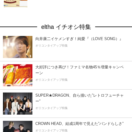
eltha イチオシ特集
向井康二イケメンすぎ！純愛『（LOVE SONG）』
オリコンタイアップ特集
大好評につき再び！ファミマ名物45％増量キャンペ
ーン
オリコンタイアップ特集
SUPER★DRAGON、自ら描いた”レトロフューチャ
ー”
オリコンタイアップ特集
CROWN HEAD、結成1周年で見えた”バンドらしさ”
オリコンタイアップ特集