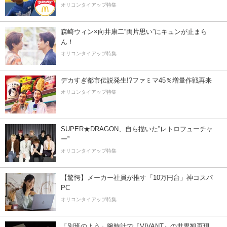
オリコンタイアップ特集
森崎ウィン×向井康二“両片思い”にキュンが止まら
ん！
オリコンタイアップ特集
デカすぎ都市伝説発生!?ファミマ45％増量作戦再来
オリコンタイアップ特集
SUPER★DRAGON、自ら描いた”レトロフューチャ
ー”
オリコンタイアップ特集
【驚愕】メーカー社員が推す「10万円台」神コスパ
PC
オリコンタイアップ特集
「別班のよう」腕時計で『VIVANT』の世界観再現