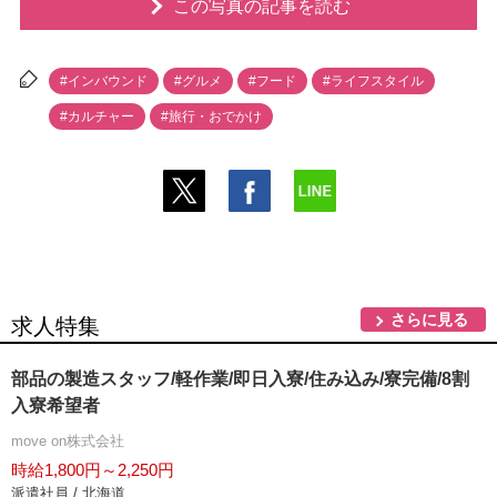
この写真の記事を読む
#インバウンド
#グルメ
#フード
#ライフスタイル
#カルチャー
#旅行・おでかけ
さらに見る
求人特集
部品の製造スタッフ/軽作業/即日入寮/住み込み/寮完備/8割
入寮希望者
move on株式会社
時給1,800円～2,250円
派遣社員 / 北海道