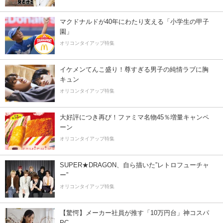
マクドナルドが40年にわたり支える「小学生の甲子
園」
オリコンタイアップ特集
イケメンてんこ盛り！尊すぎる男子の純情ラブに胸
キュン
オリコンタイアップ特集
大好評につき再び！ファミマ名物45％増量キャンペ
ーン
オリコンタイアップ特集
SUPER★DRAGON、自ら描いた”レトロフューチャ
ー”
オリコンタイアップ特集
【驚愕】メーカー社員が推す「10万円台」神コスパ
PC