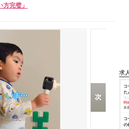
い方完璧」
求
コ
た
ラ
時給
派遣
コ
の