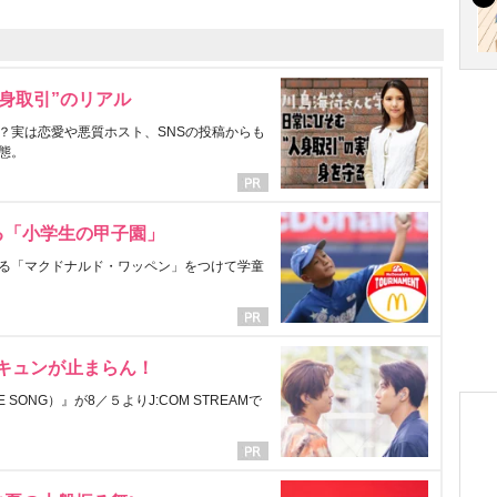
身取引”のリアル
？実は恋愛や悪質ホスト、SNSの投稿からも
態。
る「小学生の甲子園」
る「マクドナルド・ワッペン」をつけて学童
にキュンが止まらん！
ONG）』が8／５よりJ:COM STREAMで