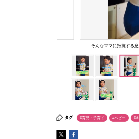
そんなママに抵抗する息子さ
タグ
#育児・子育て
#ベビー
#