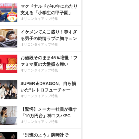
マクドナルドが40年にわたり
支える「小学生の甲子園」
オリコンタイアップ特集
イケメンてんこ盛り！尊すぎ
る男子の純情ラブに胸キュン
オリコンタイアップ特集
お値段そのまま45％増量！フ
ァミマ夏の大盤振る舞い
オリコンタイアップ特集
SUPER★DRAGON、自ら描
いた”レトロフューチャー”
オリコンタイアップ特集
【驚愕】メーカー社員が推す
「10万円台」神コスパPC
オリコンタイアップ特集
「別班のよう」腕時計で