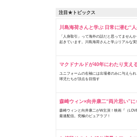
注目★トピックス
川島海荷さんと学ぶ 日常に潜む“人
「人身取引」って海外の話だと思ってませんか
起きています。川島海荷さんと学ぶリアルな実
マクドナルドが40年にわたり支え
ユニフォームの右袖には出場者のみに与えられ
球児たちが頂点を目指す
森崎ウィン×向井康二“両片思い”
森崎ウィンと向井康二がW主演！映画『（LOVE S
最速配信。究極のピュアラブ！