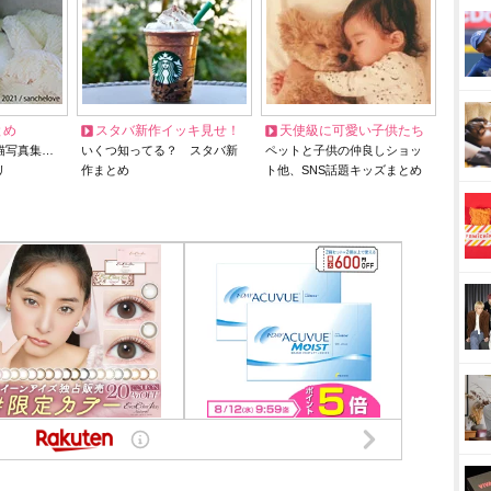
とめ
スタバ新作イッキ見せ！
天使級に可愛い子供たち
猫写真集…
いくつ知ってる？ スタバ新
ペットと子供の仲良しショッ
リ
作まとめ
ト他、SNS話題キッズまとめ