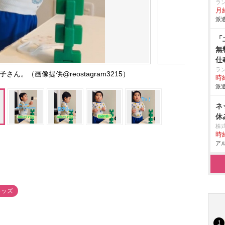
ラ
月
派遣
「
無
仕
ラ
ん。（画像提供@reostagram3215）
時給
派遣
ネ
休
株
時給
アル
キッズ