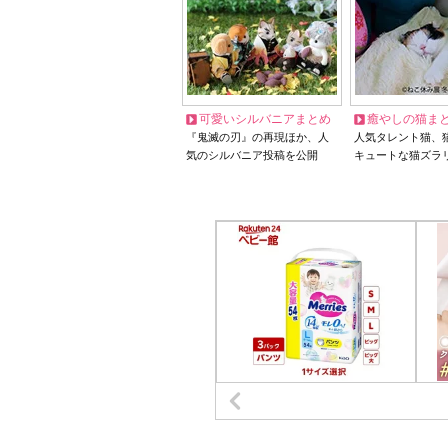
可愛いシルバニアまとめ
癒やしの猫ま
『鬼滅の刃』の再現ほか、人
人気タレント猫、
気のシルバニア投稿を公開
キュートな猫ズラ