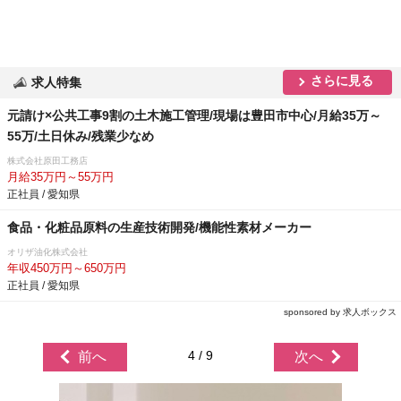
さらに見る
求人特集
元請け×公共工事9割の土木施工管理/現場は豊田市中心/月給35万～
55万/土日休み/残業少なめ
株式会社原田工務店
月給35万円～55万円
正社員 / 愛知県
食品・化粧品原料の生産技術開発/機能性素材メーカー
オリザ油化株式会社
年収450万円～650万円
正社員 / 愛知県
sponsored by 求人ボックス
4 / 9
前へ
次へ