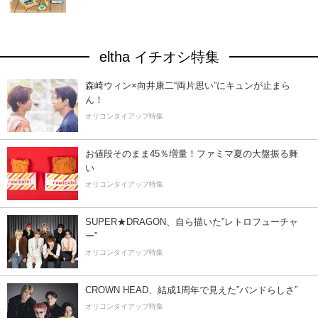
eltha イチオシ特集
森崎ウィン×向井康二“両片思い”にキュンが止まら
ん！
オリコンタイアップ特集
お値段そのまま45％増量！ファミマ夏の大盤振る舞
い
オリコンタイアップ特集
SUPER★DRAGON、自ら描いた”レトロフューチャ
ー”
オリコンタイアップ特集
CROWN HEAD、結成1周年で見えた”バンドらしさ”
オリコンタイアップ特集