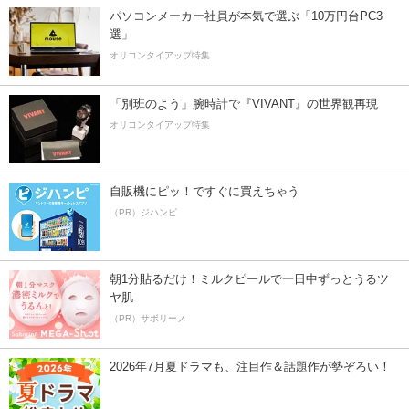
パソコンメーカー社員が本気で選ぶ「10万円台PC3
選」
オリコンタイアップ特集
「別班のよう」腕時計で『VIVANT』の世界観再現
オリコンタイアップ特集
自販機にピッ！ですぐに買えちゃう
（PR）ジハンピ
朝1分貼るだけ！ミルクピールで一日中ずっとうるツ
ヤ肌
（PR）サボリーノ
2026年7月夏ドラマも、注目作＆話題作が勢ぞろい！