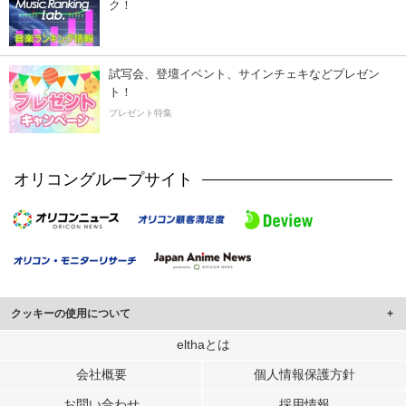
ク！
試写会、登壇イベント、サインチェキなどプレゼン
ト！
プレゼント特集
オリコングループサイト
クッキーの使用について
このサイトでは Cookie を使用して、ユーザーに合わせたコンテンツや広告の
elthaとは
表示、ソーシャル メディア機能の提供、広告の表示回数やクリック数の測定を
会社概要
個人情報保護方針
行っています。
また、ユーザーによるサイトの利用状況についても情報を収集し、ソーシャル
お問い合わせ
採用情報
メディアや広告配信、データ解析の各パートナーに提供しています。