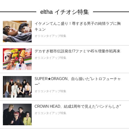
eltha イチオシ特集
イケメンてんこ盛り！尊すぎる男子の純情ラブに胸
キュン
オリコンタイアップ特集
デカすぎ都市伝説発生!?ファミマ45％増量作戦再来
オリコンタイアップ特集
SUPER★DRAGON、自ら描いた”レトロフューチャ
ー”
オリコンタイアップ特集
CROWN HEAD、結成1周年で見えた”バンドらしさ”
オリコンタイアップ特集