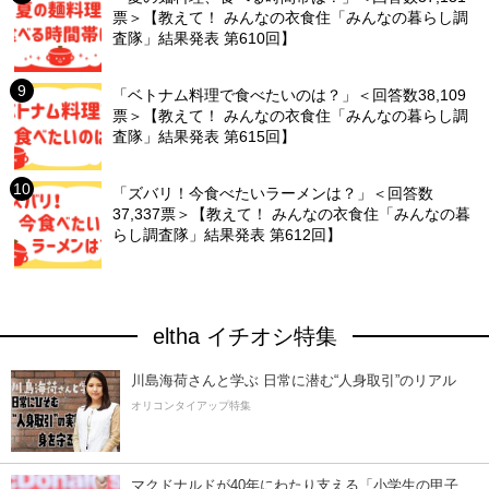
票＞【教えて！ みんなの衣食住「みんなの暮らし調
査隊」結果発表 第610回】
「ベトナム料理で食べたいのは？」＜回答数38,109
票＞【教えて！ みんなの衣食住「みんなの暮らし調
査隊」結果発表 第615回】
「ズバリ！今食べたいラーメンは？」＜回答数
37,337票＞【教えて！ みんなの衣食住「みんなの暮
らし調査隊」結果発表 第612回】
eltha イチオシ特集
川島海荷さんと学ぶ 日常に潜む“人身取引”のリアル
オリコンタイアップ特集
マクドナルドが40年にわたり支える「小学生の甲子