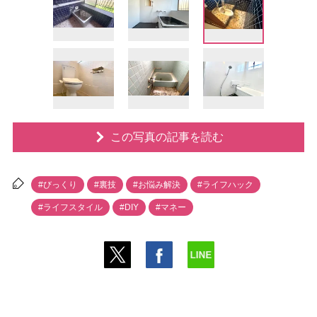
この写真の記事を読む
#びっくり
#裏技
#お悩み解決
#ライフハック
#ライフスタイル
#DIY
#マネー