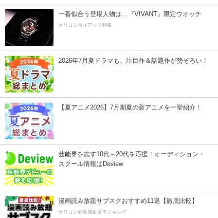
一番似合う登場人物は…『VIVANT』限定ウオッチ
オリコンタイアップ特集
2026年7月夏ドラマも、注目作＆話題作が勢ぞろい！
【夏アニメ2026】7月期夏の新アニメを一挙紹介！
芸能界を志す10代～20代を応援！オーディション・
スクール情報はDeview
漫画読み放題サブスクおすすめ11選【徹底比較】
オリコン顧客満足度ランキング