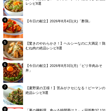
レシピ8選
【今日の献立】2026年8月4日(火)「酢鶏」
【驚きのやわらかさ！】ヘルシーなのに大満足！鶏
むね肉の絶品レシピ8選
【今日の献立】2026年8月3日(月)「ピリ辛肉みそ
丼」
【夏野菜の王様！】苦みがクセになる！ピーマンの
絶品レシピ8選
「夏の麺料理、食べる時間帯は？」＜回答数37,131