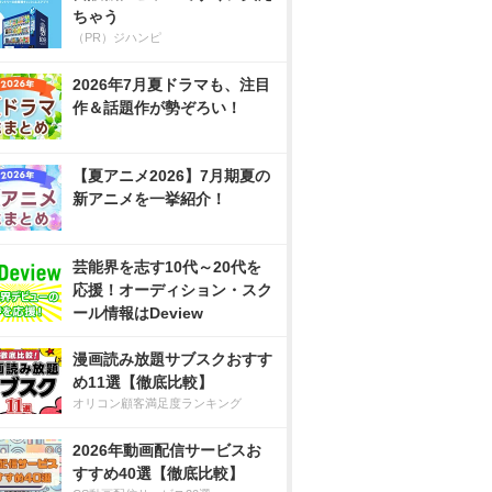
ちゃう
（PR）ジハンピ
2026年7月夏ドラマも、注目
作＆話題作が勢ぞろい！
【夏アニメ2026】7月期夏の
新アニメを一挙紹介！
芸能界を志す10代～20代を
応援！オーディション・スク
ール情報はDeview
漫画読み放題サブスクおすす
め11選【徹底比較】
オリコン顧客満足度ランキング
2026年動画配信サービスお
すすめ40選【徹底比較】