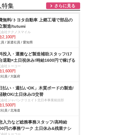
人特集
さらに見る
費無料/トヨタ自動車 上郷工場で部品の
製造/tutumi
式会社テクノスマイル
2,100円
員 / 派遣社員 / 愛知県
料投入・運搬など製造補助スタッフ/17
台退勤×土日祝休み!時給1600円で稼げる
式会社トーコー
1,600円
社員 / 大阪府
日払い・週払いOK」木質ボードの製造/
経験OK/土日休み/3交替
式会社ジャパンクリエイト北日本事業統括部
1,500円
社員 / 北海道
怠入力など総務事務スタッフ/高時給
400円の事務ワーク 土日休み&残業ナシ
式会社トーコー