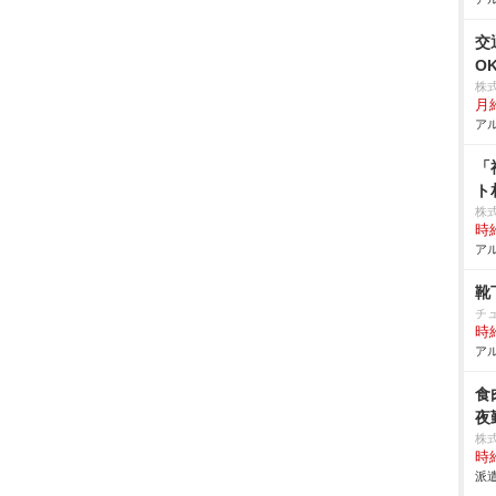
交
O
株
月
アル
「
ト
株
時給
アル
靴
チ
時給
アル
食
夜
株
時給
派遣