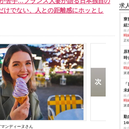
が苦手…フランス人妻が語る日本独自の
求
だけでない、人との距離感にホッとし
寮
組立
株
時給
正社
原
時
株
時給
派遣
「
未
株
時給
派遣
勤
1
アマンディーヌさん
株