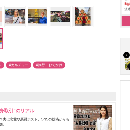
時給
派遣
ル
#カルチャー
#旅行・おでかけ
身取引”のリアル
？実は恋愛や悪質ホスト、SNSの投稿からも
態。