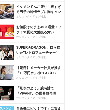
イケメンてんこ盛り！尊すぎ
る男子の純情ラブに胸キュン
オリコンタイアップ特集
お値段そのまま45％増量！フ
ァミマ夏の大盤振る舞い
オリコンタイアップ特集
SUPER★DRAGON、自ら描
いた”レトロフューチャー”
オリコンタイアップ特集
【驚愕】メーカー社員が推す
「10万円台」神コスパPC
オリコンタイアップ特集
「別班のよう」腕時計で
『VIVANT』の世界観再現
オリコンタイアップ特集
自販機にピッ！ですぐに買え