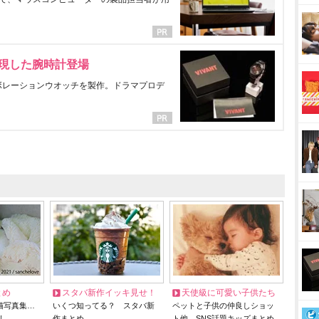
表現した腕時計登場
ラボレーションウオッチを製作。ドラマプロデ
とめ
スタバ新作イッキ見せ！
天使級に可愛い子供たち
猫写真集…
いくつ知ってる？ スタバ新
ペットと子供の仲良しショッ
リ
作まとめ
ト他、SNS話題キッズまとめ