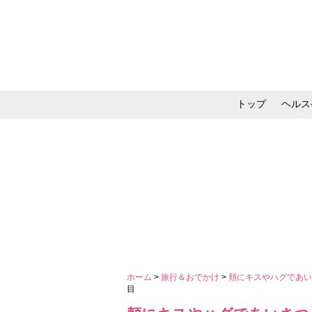
トップ
ヘルス
メイク・コスメ・スキ
ホーム
>
旅行＆おでかけ
>
頬にキスやハグであ
目