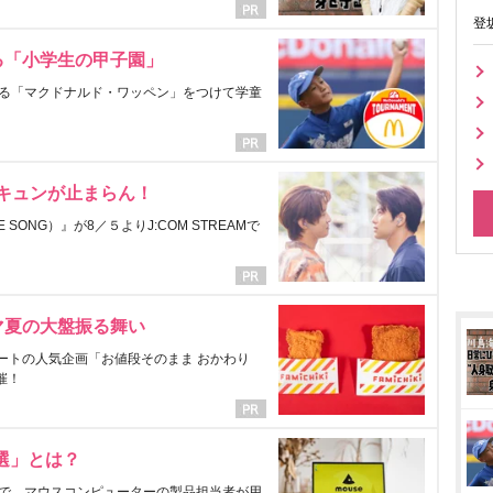
登
る「小学生の甲子園」
る「マクドナルド・ワッペン」をつけて学童
にキュンが止まらん！
ONG）』が8／５よりJ:COM STREAMで
マ夏の大盤振る舞い
ートの人気企画「お値段そのまま おかわり
催！
選」とは？
で、マウスコンピューターの製品担当者が用