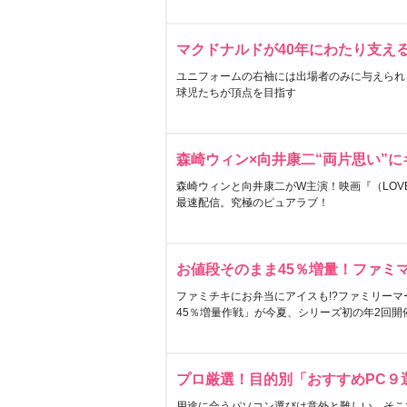
マクドナルドが40年にわたり支え
ユニフォームの右袖には出場者のみに与えられ
球児たちが頂点を目指す
森崎ウィン×向井康二“両片思い”
森崎ウィンと向井康二がW主演！映画『（LOVE S
最速配信。究極のピュアラブ！
お値段そのまま45％増量！ファミ
ファミチキにお弁当にアイスも!?ファミリーマ
45％増量作戦」が今夏、シリーズ初の年2回開
プロ厳選！目的別「おすすめPC９
用途に合うパソコン選びは意外と難しい。そこ