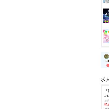
求
「
の
株
時給
アル