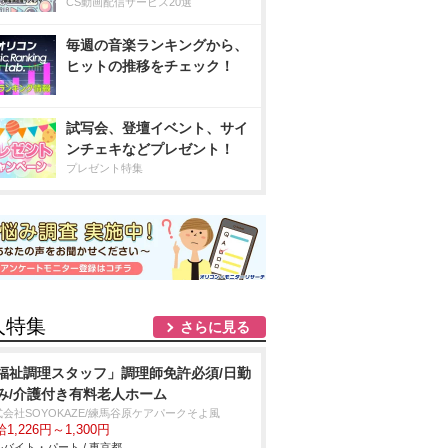
CS動画配信サービス20選
毎週の音楽ランキングから、
ヒットの推移をチェック！
試写会、登壇イベント、サイ
ンチェキなどプレゼント！
プレゼント特集
人特集
さらに見る
福祉調理スタッフ」調理師免許必須/日勤
み/介護付き有料老人ホーム
式会社SOYOKAZE/練馬谷原ケアパークそよ風
1,226円～1,300円
バイト・パート / 東京都