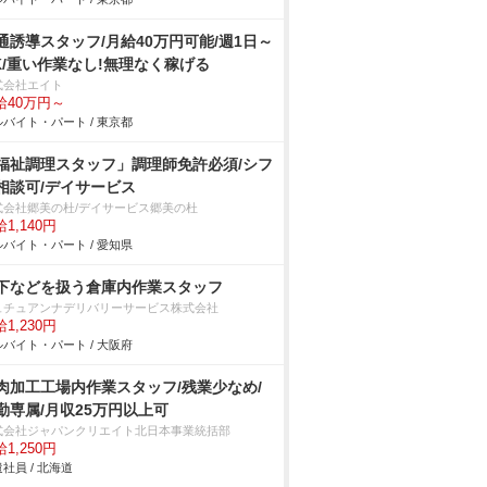
通誘導スタッフ/月給40万円可能/週1日～
K/重い作業なし!無理なく稼げる
式会社エイト
給40万円～
バイト・パート / 東京都
福祉調理スタッフ」調理師免許必須/シフ
相談可/デイサービス
式会社郷美の杜/デイサービス郷美の杜
1,140円
バイト・パート / 愛知県
下などを扱う倉庫内作業スタッフ
ュチュアンナデリバリーサービス株式会社
1,230円
バイト・パート / 大阪府
肉加工工場内作業スタッフ/残業少なめ/
勤専属/月収25万円以上可
式会社ジャパンクリエイト北日本事業統括部
1,250円
社員 / 北海道