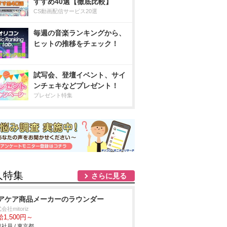
すすめ40選【徹底比較】
CS動画配信サービス20選
毎週の音楽ランキングから、
ヒットの推移をチェック！
試写会、登壇イベント、サイ
ンチェキなどプレゼント！
プレゼント特集
人特集
さらに見る
アケア商品メーカーのラウンダー
会社mitoriz
1,500円～
社員 / 東京都