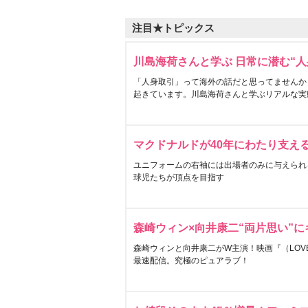
注目★トピックス
川島海荷さんと学ぶ 日常に潜む“人
「人身取引」って海外の話だと思ってませんか
起きています。川島海荷さんと学ぶリアルな実
マクドナルドが40年にわたり支え
ユニフォームの右袖には出場者のみに与えられ
球児たちが頂点を目指す
森崎ウィン×向井康二“両片思い”
森崎ウィンと向井康二がW主演！映画『（LOVE S
最速配信。究極のピュアラブ！