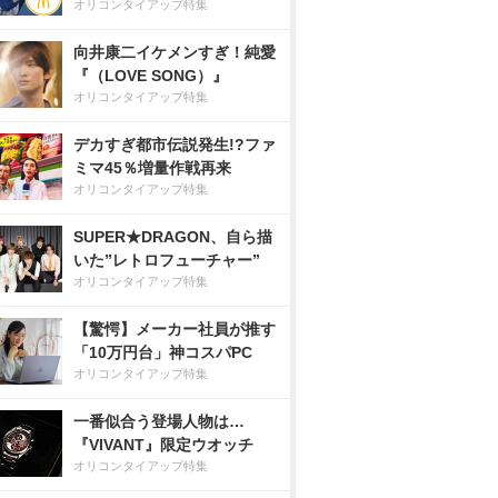
オリコンタイアップ特集
向井康二イケメンすぎ！純愛
『（LOVE SONG）』
オリコンタイアップ特集
デカすぎ都市伝説発生!?ファ
ミマ45％増量作戦再来
オリコンタイアップ特集
SUPER★DRAGON、自ら描
いた”レトロフューチャー”
オリコンタイアップ特集
【驚愕】メーカー社員が推す
「10万円台」神コスパPC
オリコンタイアップ特集
一番似合う登場人物は…
『VIVANT』限定ウオッチ
オリコンタイアップ特集