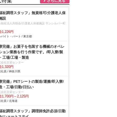
人特集
さらに見る
福祉調理スタッフ」無資格可/介護老人保
施設
会福祉法人共助会/介護老人保健施設 サンシルバー町
1,226円
バイト・パート / 東京都
寮完備」お菓子を包装する機械のオペレ
ション業務を行う作業です。/即入寮/製
・工場/工場・製造
式会社京栄センター
1,320円
社員 / 神奈川県
寮完備」PETシートの製造/運搬/即入寮/
造・工場/日勤/日払い
式会社京栄センター
1,700円～2,125円
社員 / 北海道
福祉調理スタッフ」調理師免許必須/日勤
み/ショートステイ