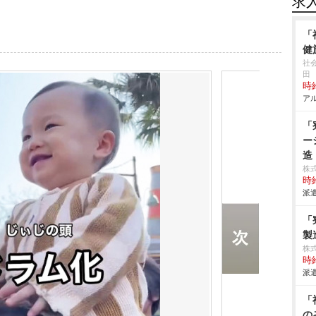
求
「
健
社
田
時給
アル
「
ー
造
株
時給
派遣
「
製
株
時給
派遣
「
の