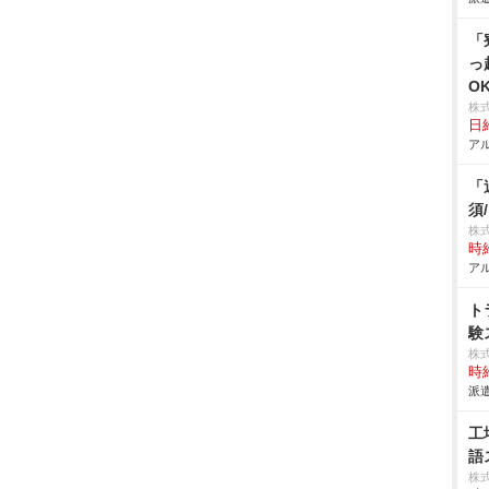
「
っ
O
株
日給
アル
「
須
株式
時給
アル
ト
験
株
時給
派遣
工
語
株