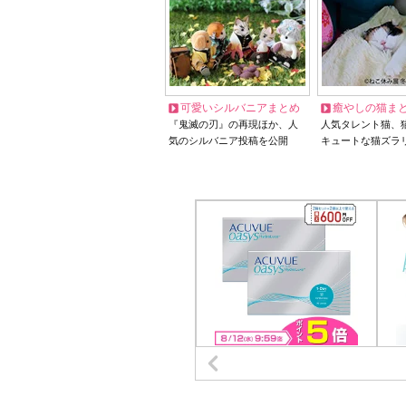
可愛いシルバニアまとめ
癒やしの猫ま
『鬼滅の刃』の再現ほか、人
人気タレント猫、
気のシルバニア投稿を公開
キュートな猫ズラ