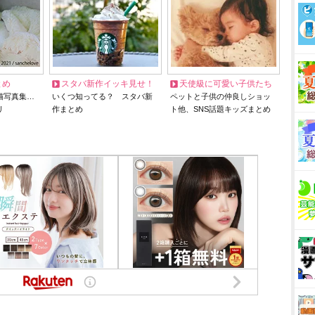
とめ
スタバ新作イッキ見せ！
天使級に可愛い子供たち
猫写真集…
いくつ知ってる？ スタバ新
ペットと子供の仲良しショッ
リ
作まとめ
ト他、SNS話題キッズまとめ