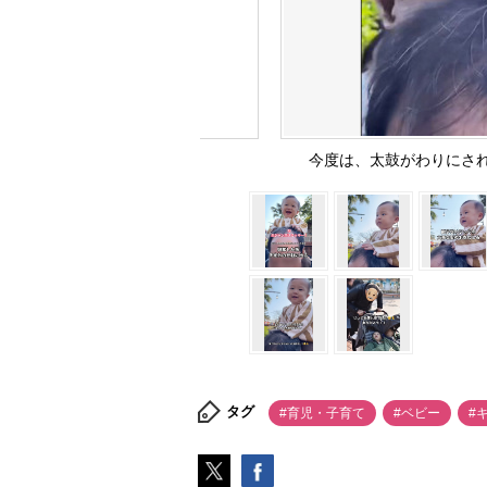
今度は、太鼓がわりにされる
タグ
#育児・子育て
#ベビー
#