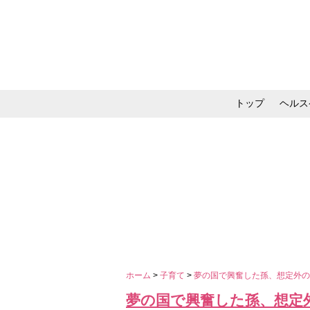
トップ
ヘルス
メイク・コスメ・スキ
ホーム
>
子育て
>
夢の国で興奮した孫、想定外
夢の国で興奮した孫、想定