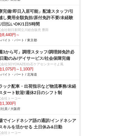
寮完備!即日入居可能」配達スタッフ/引
越し費用全額負担/原付免許不要/未経験
K/日払いOK/1日5時間
式会社朝日新聞立川総合販売 豊田
8,440円～
バイト・パート / 東京都
週3から可」調理スタッフ/調理師免許必
/日勤のみ/デイサービス/社会保障完備
会社SOYOKAZE/白石ケアセンターそよ風
1,075円～1,100円
バイト・パート / 北海道
ラック配車・出荷指示など物流事務/未経
スタート歓迎!週休2日のシフト制
式会社トーコー
1,300円
社員 / 大阪府
場でインドネシア語の通訳/インドネシア
スキルを活かせる 土日休み&日勤
式会社トーコー