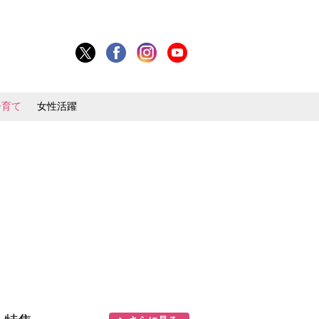
子育て
女性活躍