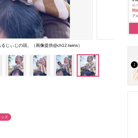
株式
時給
アル
じぃじの頭。（画像提供@ch12.twins）
キッズ