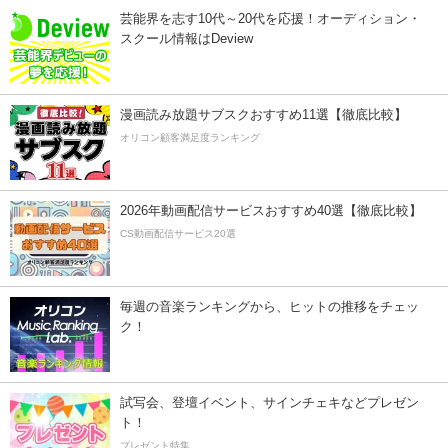
芸能界を志す10代～20代を応援！オーディション・
スクール情報はDeview
漫画読み放題サブスクおすすめ11選【徹底比較】
オリコン顧客満足度ランキング
2026年動画配信サービスおすすめ40選【徹底比較】
CS動画配信サービス20選
毎週の音楽ランキングから、ヒットの推移をチェッ
ク！
試写会、登壇イベント、サインチェキなどプレゼン
ト！
プレゼント特集