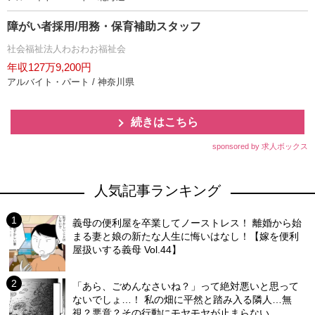
障がい者採用/用務・保育補助スタッフ
社会福祉法人わおわお福祉会
年収127万9,200円
アルバイト・パート / 神奈川県
続きはこちら
sponsored by 求人ボックス
人気記事ランキング
義母の便利屋を卒業してノーストレス！ 離婚から始
まる妻と娘の新たな人生に悔いはなし！【嫁を便利
屋扱いする義母 Vol.44】
「あら、ごめんなさいね？」って絶対悪いと思って
ないでしょ…！ 私の畑に平然と踏み入る隣人…無
視？悪意？その行動にモヤモヤが止まらない