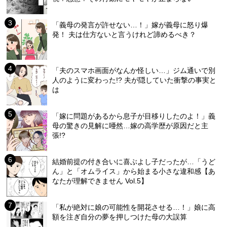
「義母の発言が許せない…！」嫁が義母に怒り爆
発！ 夫は仕方ないと言うけれど諦めるべき？
「夫のスマホ画面がなんか怪しい…」ジム通いで別
人のように変わった!? 夫が隠していた衝撃の事実と
は
「嫁に問題があるから息子が目移りしたのよ！」義
母の驚きの見解に唖然…嫁の高学歴が原因だと主
張!?
結婚前提の付き合いに喜ぶよし子だったが…「うど
ん」と「オムライス」から始まる小さな違和感【あ
なたが理解できません Vol.5】
「私が絶対に娘の可能性を開花させる…！」娘に高
額を注ぎ自分の夢を押しつけた母の大誤算