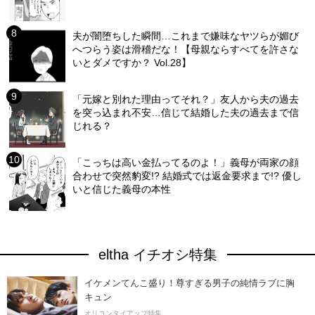
夫が闇堕ちした瞬間…これまで嫌味なヤツらが媚び
へつらう姿は滑稽だな！【母親ならすべてを許さな
いとダメですか？ Vol.28】
「元嫁と別れた理由ってそれ？」友人から夫の過去
を突っ込まれ不安…信じて結婚した夫の過去まで信
じれる？
「こっちは高い金払ってるのよ！」義母が両家の顔
合わせで突然豹変!? 結婚式では返金要求まで!? 優し
いと信じた義母の本性
eltha イチオシ特集
イケメンてんこ盛り！尊すぎる男子の純情ラブに胸
キュン
オリコンタイアップ特集