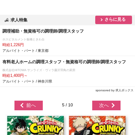
さらに見る
求人特集
調理補助・無資格可の調理師/調理スタッフ
ホスピタルメント板橋ときわ台
時給1,226円
アルバイト・パート / 東京都
有料老人ホームの調理スタッフ・無資格可の調理師/調理スタッフ
株式会社HITOWA サンライズ・ヴィラ藤沢羽鳥の厨房
時給1,400円～
アルバイト・パート / 神奈川県
sponsored by 求人ボックス
5 / 10
前へ
次へ