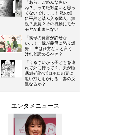
「あら、ごめんなさい
ね？」って絶対悪いと思っ
てないでしょ…！ 私の畑
に平然と踏み入る隣人…無
視？悪意？その行動にモヤ
モヤが止まらない
「義母の発言が許せな
い…！」嫁が義母に怒り爆
発！ 夫は仕方ないと言う
けれど諦めるべき？
「うるさいから子どもを連
れて外に行って？」夫が睡
眠3時間でボロボロの妻に
追い打ちをかける…妻の反
撃なるか？
エンタメニュース