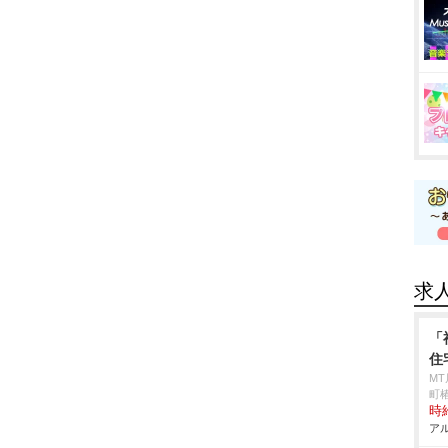
求
「
住
M
町椿
時給
アル