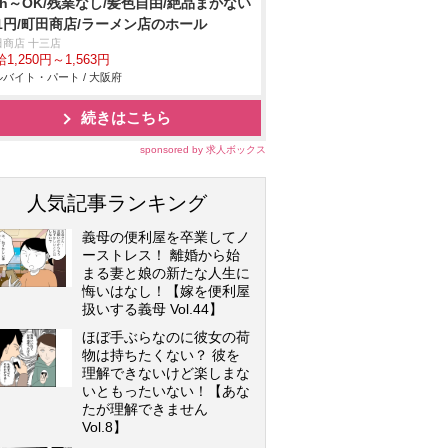
3h～OK/残業なし/髪色自由/絶品まかない
1円/町田商店/ラーメン店のホール
田商店 十三店
1,250円～1,563円
バイト・パート / 大阪府
続きはこちら
sponsored by 求人ボックス
人気記事ランキング
義母の便利屋を卒業してノ
ーストレス！ 離婚から始
まる妻と娘の新たな人生に
悔いはなし！【嫁を便利屋
扱いする義母 Vol.44】
ほぼ手ぶらなのに彼女の荷
物は持ちたくない？ 彼を
理解できないけど楽しまな
いともったいない！【あな
たが理解できません
Vol.8】