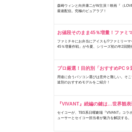
森崎ウィンと向井康二がW主演！映画『（LOVE S
最速配信。究極のピュアラブ！
お値段そのまま45％増量！ファミ
ファミチキにお弁当にアイスも!?ファミリーマ
45％増量作戦」が今夏、シリーズ初の年2回開
プロ厳選！目的別「おすすめPC９
用途に合うパソコン選びは意外と難しい。そこ
途別のおすすめモデルをご紹介！
『VIVANT』続編の鍵は…世界観
セイコーが、TBS系日曜劇場『VIVANT』コ
ューサーとセイコー担当者が魅力を解説する。