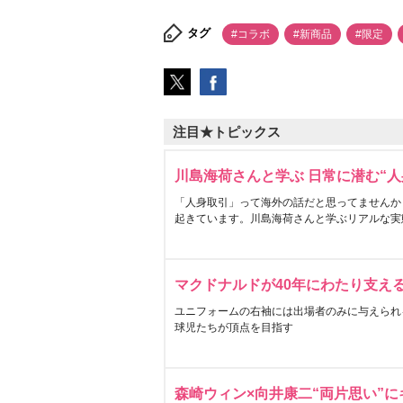
タグ
#コラボ
#新商品
#限定
注目★トピックス
川島海荷さんと学ぶ 日常に潜む“人
「人身取引」って海外の話だと思ってませんか
起きています。川島海荷さんと学ぶリアルな実
マクドナルドが40年にわたり支え
ユニフォームの右袖には出場者のみに与えられ
球児たちが頂点を目指す
森崎ウィン×向井康二“両片思い”