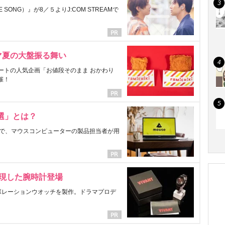
ONG）』が8／５よりJ:COM STREAMで
マ夏の大盤振る舞い
ートの人気企画「お値段そのまま おかわり
催！
選」とは？
で、マウスコンピューターの製品担当者が用
表現した腕時計登場
ラボレーションウオッチを製作。ドラマプロデ