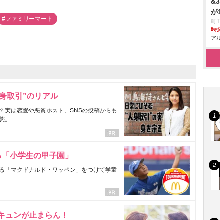
&
が
#ファミリーマート
町
時給
アル
身取引”のリアル
？実は恋愛や悪質ホスト、SNSの投稿からも
態。
る「小学生の甲子園」
る「マクドナルド・ワッペン」をつけて学童
にキュンが止まらん！