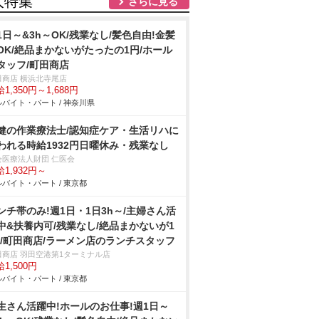
人特集
さらに見る
1日～&3h～OK/残業なし/髪色自由!金髪
OK/絶品まかないがたったの1円/ホール
タッフ/町田商店
田商店 横浜北寺尾店
1,350円～1,688円
バイト・パート / 神奈川県
健の作業療法士/認知症ケア・生活リハに
われる時給1932円日曜休み・残業なし
会医療法人財団 仁医会
1,932円～
バイト・パート / 東京都
ンチ帯のみ!週1日・1日3h～/主婦さん活
中&扶養内可/残業なし/絶品まかないが1
!/町田商店/ラーメン店のランチスタッフ
田商店 羽田空港第1ターミナル店
1,500円
バイト・パート / 東京都
生さん活躍中!ホールのお仕事!週1日～