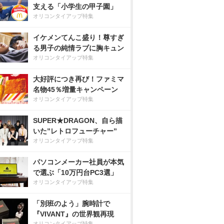
支える「小学生の甲子園」
オリコンタイアップ特集
イケメンてんこ盛り！尊すぎ
る男子の純情ラブに胸キュン
オリコンタイアップ特集
大好評につき再び！ファミマ
名物45％増量キャンペーン
オリコンタイアップ特集
SUPER★DRAGON、自ら描
いた”レトロフューチャー”
オリコンタイアップ特集
パソコンメーカー社員が本気
で選ぶ「10万円台PC3選」
オリコンタイアップ特集
「別班のよう」腕時計で
『VIVANT』の世界観再現
オリコンタイアップ特集