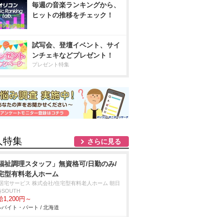
毎週の音楽ランキングから、
ヒットの推移をチェック！
試写会、登壇イベント、サイ
ンチェキなどプレゼント！
プレゼント特集
人特集
さらに見る
福祉調理スタッフ」無資格可/日勤のみ/
宅型有料老人ホーム
T居宅サービス 株式会社/住宅型有料老人ホーム 朝日
SOUTH
1,200円～
バイト・パート / 北海道