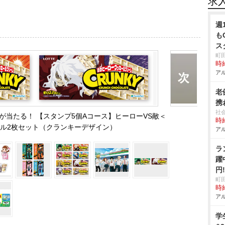
求
週
も
ス
町
時給
アル
老
携
社
が当たる！ 【スタンプ5個Aコース】ヒーローVS敵＜
時給
ル2枚セット（クランキーデザイン）
アル
ラ
躍
円
町
時給
アル
学