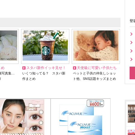
登
とめ
スタバ新作イッキ見せ！
天使級に可愛い子供たち
猫写真集…
いくつ知ってる？ スタバ新
ペットと子供の仲良しショッ
リ
作まとめ
ト他、SNS話題キッズまとめ