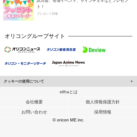
試写会、登壇イベント、サインチェキなどプレゼン
ト！
プレゼント特集
オリコングループサイト
クッキーの使用について
このサイトでは Cookie を使用して、ユーザーに合わせたコンテンツや広告の
elthaとは
表示、ソーシャル メディア機能の提供、広告の表示回数やクリック数の測定を
会社概要
個人情報保護方針
行っています。
また、ユーザーによるサイトの利用状況についても情報を収集し、ソーシャル
お問い合わせ
採用情報
メディアや広告配信、データ解析の各パートナーに提供しています。
各パートナーは、この情報とユーザーが各パートナーに提供した他の情報や、
© oricon ME inc.
ユーザーが各パートナーのサービスを使用したときに収集した他の情報を組み
合わせて使用することがあります。