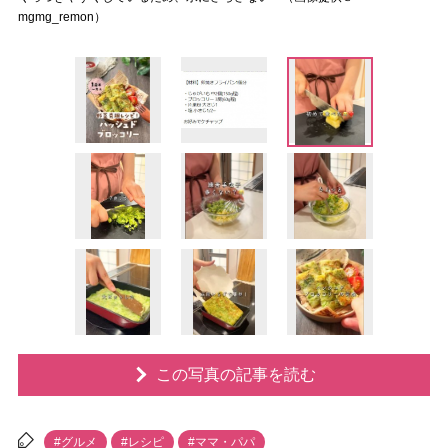
mgmg_remon）
この写真の記事を読む
#グルメ
#レシピ
#ママ・パパ