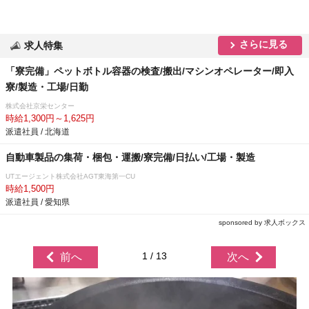
さらに見る
求人特集
「寮完備」ペットボトル容器の検査/搬出/マシンオペレーター/即入
寮/製造・工場/日勤
株式会社京栄センター
時給1,300円～1,625円
派遣社員 / 北海道
自動車製品の集荷・梱包・運搬/寮完備/日払い/工場・製造
UTエージェント株式会社AGT東海第一CU
時給1,500円
派遣社員 / 愛知県
sponsored by 求人ボックス
1 / 13
前へ
次へ