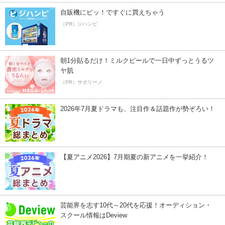
自販機にピッ！ですぐに買えちゃう
（PR）ジハンピ
朝1分貼るだけ！ミルクピールで一日中ずっとうるツ
ヤ肌
（PR）サボリーノ
2026年7月夏ドラマも、注目作＆話題作が勢ぞろい！
【夏アニメ2026】7月期夏の新アニメを一挙紹介！
芸能界を志す10代～20代を応援！オーディション・
スクール情報はDeview