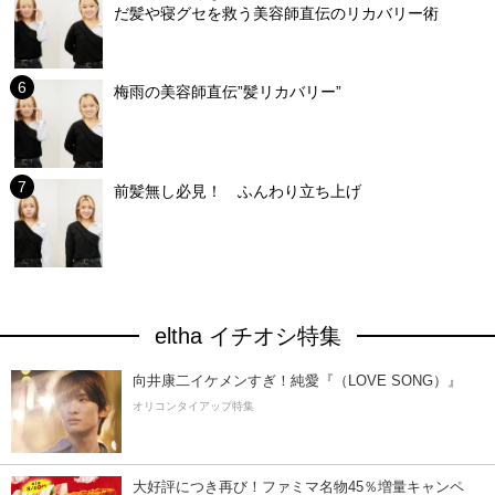
だ髪や寝グセを救う美容師直伝のリカバリー術
梅雨の美容師直伝”髪リカバリー”
前髪無し必見！ ふんわり立ち上げ
eltha イチオシ特集
向井康二イケメンすぎ！純愛『（LOVE SONG）』
オリコンタイアップ特集
大好評につき再び！ファミマ名物45％増量キャンペ