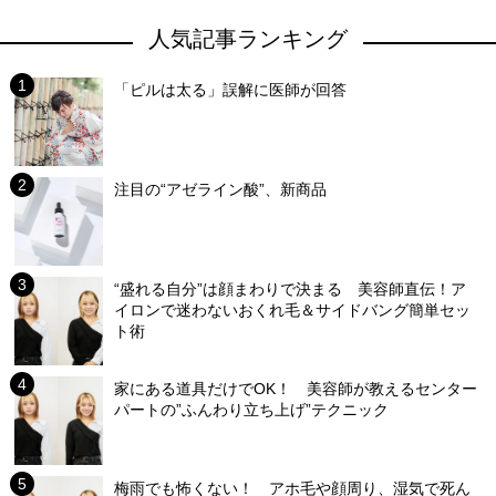
人気記事ランキング
「ピルは太る」誤解に医師が回答
注目の“アゼライン酸”、新商品
“盛れる自分”は顔まわりで決まる 美容師直伝！ア
イロンで迷わないおくれ毛＆サイドバング簡単セッ
ト術
家にある道具だけでOK！ 美容師が教えるセンター
パートの”ふんわり立ち上げ”テクニック
梅雨でも怖くない！ アホ毛や顔周り、湿気で死ん