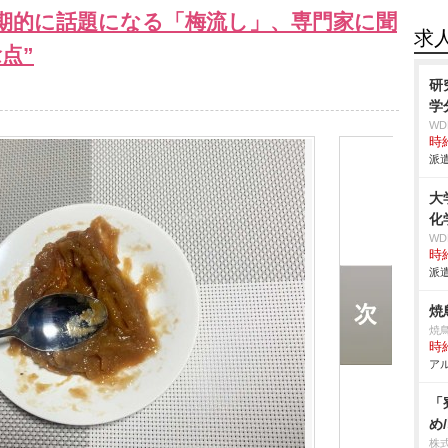
期的に話題になる「梅流し」、専門家に聞
求
点”
研
学
W
時給
派遣
大
化
W
時給
派遣
焼
焼
時給
アル
「
め
株