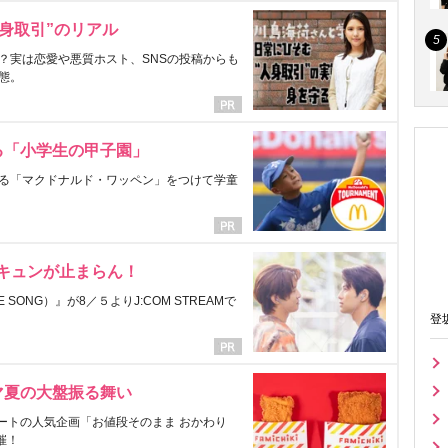
身取引”のリアル
？実は恋愛や悪質ホスト、SNSの投稿からも
態。
る「小学生の甲子園」
る「マクドナルド・ワッペン」をつけて学童
にキュンが止まらん！
ONG）』が8／５よりJ:COM STREAMで
登
マ夏の大盤振る舞い
ートの人気企画「お値段そのまま おかわり
催！