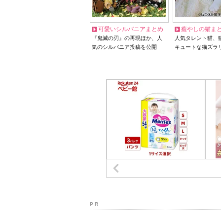
可愛いシルバニアまとめ
癒やしの猫ま
『鬼滅の刃』の再現ほか、人
人気タレント猫、
気のシルバニア投稿を公開
キュートな猫ズラ
P R