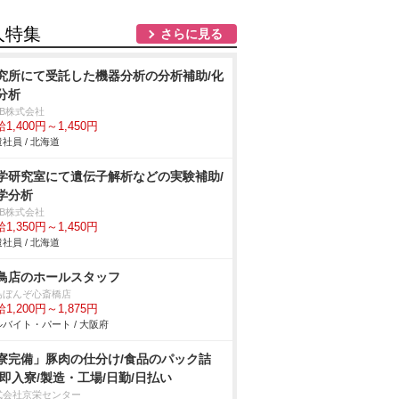
人特集
さらに見る
究所にて受託した機器分析の分析補助/化
分析
DB株式会社
1,400円～1,450円
社員 / 北海道
学研究室にて遺伝子解析などの実験補助/
学分析
DB株式会社
1,350円～1,450円
社員 / 北海道
鳥店のホールスタッフ
鳥ぼんぞ心斎橋店
1,200円～1,875円
バイト・パート / 大阪府
寮完備」豚肉の仕分け/食品のパック詰
/即入寮/製造・工場/日勤/日払い
式会社京栄センター