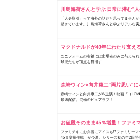
川島海荷さんと学ぶ 日常に潜む“人
「人身取引」って海外の話だと思ってませんか
起きています。川島海荷さんと学ぶリアルな実
マクドナルドが40年にわたり支え
ユニフォームの右袖には出場者のみに与えられ
球児たちが頂点を目指す
森崎ウィン×向井康二“両片思い”
森崎ウィンと向井康二がW主演！映画『（LOVE S
最速配信。究極のピュアラブ！
お値段そのまま45％増量！ファミ
ファミチキにお弁当にアイスも!?ファミリーマ
45％増量作戦」が今夏、シリーズ初の年2回開