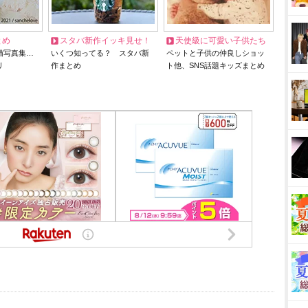
とめ
スタバ新作イッキ見せ！
天使級に可愛い子供たち
猫写真集…
いくつ知ってる？ スタバ新
ペットと子供の仲良しショッ
リ
作まとめ
ト他、SNS話題キッズまとめ