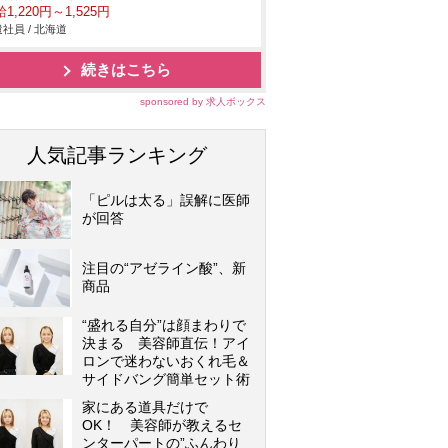
1,220円～1,525円
社員 / 北海道
続きはこちら
sponsored by 求人ボックス
人気記事ランキング
「ピルは太る」誤解に医師
が回答
注目の“アゼライン酸”、新
商品
“盛れる自分”は顔まわりで
決まる 美容師直伝！アイ
ロンで迷わないおくれ毛＆
サイドバング簡単セット術
家にある道具だけで
OK！ 美容師が教えるセ
ンターパートの”ふんわり