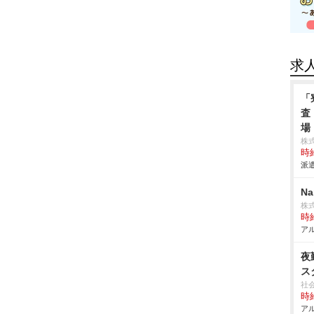
求
「
査
場
株
時給
派遣
N
株
時給
アル
夜
ス
社
時給
アル