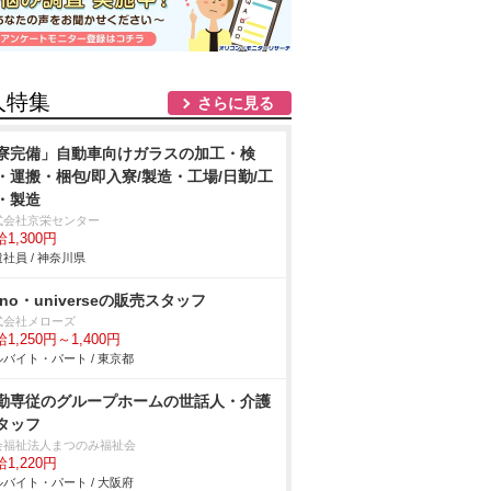
人特集
さらに見る
寮完備」自動車向けガラスの加工・検
・運搬・梱包/即入寮/製造・工場/日勤/工
・製造
式会社京栄センター
1,300円
社員 / 神奈川県
ano・universeの販売スタッフ
式会社メローズ
1,250円～1,400円
バイト・パート / 東京都
勤専従のグループホームの世話人・介護
タッフ
会福祉法人まつのみ福祉会
1,220円
バイト・パート / 大阪府