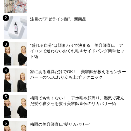
注目の“アゼライン酸”、新商品
“盛れる自分”は顔まわりで決まる 美容師直伝！ア
イロンで迷わないおくれ毛＆サイドバング簡単セッ
ト術
家にある道具だけでOK！ 美容師が教えるセンター
パートの”ふんわり立ち上げ”テクニック
梅雨でも怖くない！ アホ毛や顔周り、湿気で死ん
だ髪や寝グセを救う美容師直伝のリカバリー術
梅雨の美容師直伝”髪リカバリー”