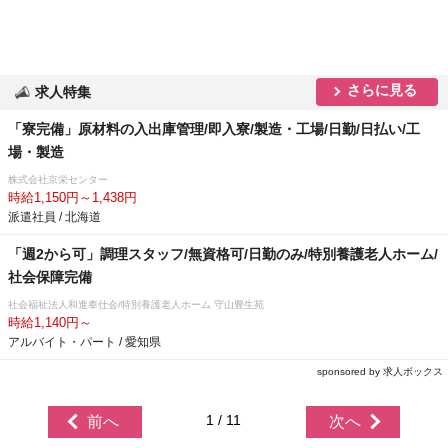
さらに見る
求人特集
「寮完備」原材料の入出庫管理/即入寮/製造・工場/日勤/日払い/工
場・製造
株式会社京栄センター
時給1,150円～1,438円
派遣社員 / 北海道
「週2から可」調理スタッフ/無資格可/日勤のみ/特別養護老人ホーム/
社会保障完備
社会福祉法人和進奉仕会/特別養護老人ホーム 守山豊生苑
時給1,140円～
アルバイト・パート / 愛知県
sponsored by 求人ボックス
1 / 11
前へ
次へ