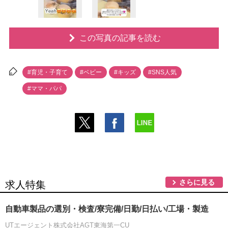
この写真の記事を読む
#育児・子育て
#ベビー
#キッズ
#SNS人気
#ママ・パパ
さらに見る
求人特集
自動車製品の選別・検査/寮完備/日勤/日払い/工場・製造
UTエージェント株式会社AGT東海第一CU