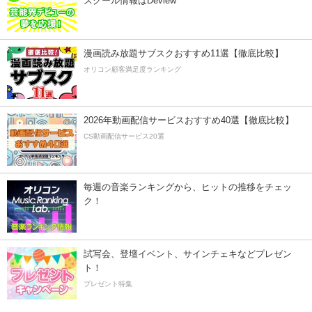
スクール情報はDeview
漫画読み放題サブスクおすすめ11選【徹底比較】
オリコン顧客満足度ランキング
2026年動画配信サービスおすすめ40選【徹底比較】
CS動画配信サービス20選
毎週の音楽ランキングから、ヒットの推移をチェッ
ク！
試写会、登壇イベント、サインチェキなどプレゼン
ト！
プレゼント特集