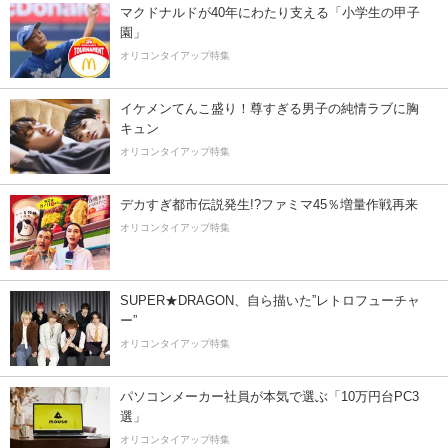
マクドナルドが40年にわたり支える「小学生の甲子
園」
オリコンタイアップ特集
イケメンてんこ盛り！尊すぎる男子の純情ラブに胸
キュン
オリコンタイアップ特集
デカすぎ都市伝説発生!?ファミマ45％増量作戦再来
オリコンタイアップ特集
SUPER★DRAGON、自ら描いた”レトロフューチャ
ー”
オリコンタイアップ特集
パソコンメーカー社員が本気で選ぶ「10万円台PC3
選」
オリコンタイアップ特集