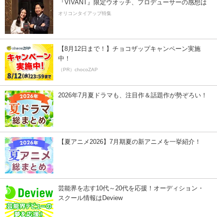
『VIVANT』限定ウオッチ、プロデューサーの感想は
オリコンタイアップ特集
【8月12日まで！】チョコザップキャンペーン実施
中！
（PR）chocoZAP
2026年7月夏ドラマも、注目作＆話題作が勢ぞろい！
【夏アニメ2026】7月期夏の新アニメを一挙紹介！
芸能界を志す10代～20代を応援！オーディション・
スクール情報はDeview