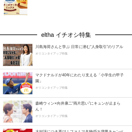
eltha イチオシ特集
川島海荷さんと学ぶ 日常に潜む“人身取引”のリアル
オリコンタイアップ特集
マクドナルドが40年にわたり支える「小学生の甲子
園」
オリコンタイアップ特集
森崎ウィン×向井康二“両片思い”にキュンが止まら
ん！
オリコンタイアップ特集
大好評につき再び！ファミマ名物45％増量キャンペ