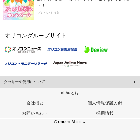
ト！
プレゼント特集
オリコングループサイト
クッキーの使用について
このサイトでは Cookie を使用して、ユーザーに合わせたコンテンツや広告の
elthaとは
表示、ソーシャル メディア機能の提供、広告の表示回数やクリック数の測定を
会社概要
個人情報保護方針
行っています。
また、ユーザーによるサイトの利用状況についても情報を収集し、ソーシャル
お問い合わせ
採用情報
メディアや広告配信、データ解析の各パートナーに提供しています。
各パートナーは、この情報とユーザーが各パートナーに提供した他の情報や、
© oricon ME inc.
ユーザーが各パートナーのサービスを使用したときに収集した他の情報を組み
合わせて使用することがあります。