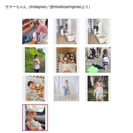
サマーちゃん（Instagram／@misatospringmanより）