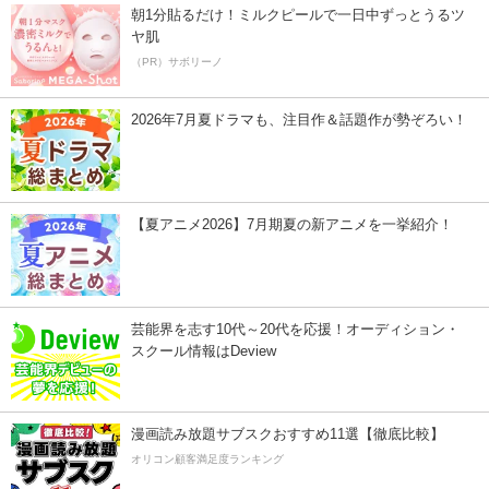
朝1分貼るだけ！ミルクピールで一日中ずっとうるツ
ヤ肌
（PR）サボリーノ
2026年7月夏ドラマも、注目作＆話題作が勢ぞろい！
【夏アニメ2026】7月期夏の新アニメを一挙紹介！
芸能界を志す10代～20代を応援！オーディション・
スクール情報はDeview
漫画読み放題サブスクおすすめ11選【徹底比較】
オリコン顧客満足度ランキング