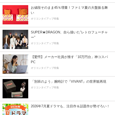
お値段そのまま45％増量！ファミマ夏の大盤振る舞
い
オリコンタイアップ特集
SUPER★DRAGON、自ら描いた”レトロフューチャ
ー”
オリコンタイアップ特集
【驚愕】メーカー社員が推す「10万円台」神コスパ
PC
オリコンタイアップ特集
「別班のよう」腕時計で『VIVANT』の世界観再現
オリコンタイアップ特集
2026年7月夏ドラマも、注目作＆話題作が勢ぞろい！