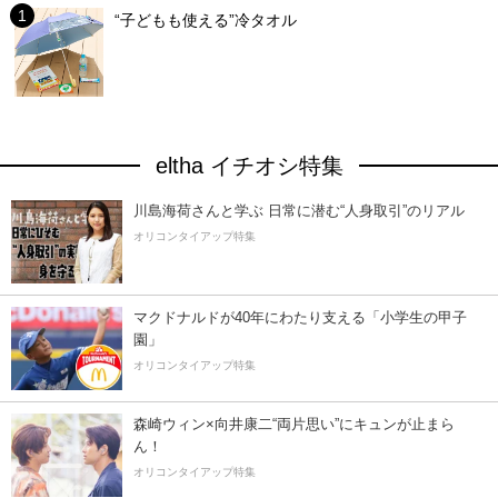
“子どもも使える”冷タオル
eltha イチオシ特集
川島海荷さんと学ぶ 日常に潜む“人身取引”のリアル
オリコンタイアップ特集
マクドナルドが40年にわたり支える「小学生の甲子
園」
オリコンタイアップ特集
森崎ウィン×向井康二“両片思い”にキュンが止まら
ん！
オリコンタイアップ特集