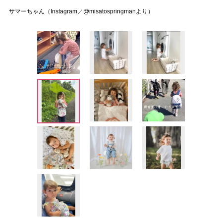
サマーちゃん（Instagram／@misatospringmanより）