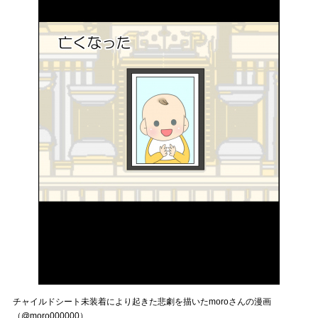
チャイルドシート未装着により起きた悲劇を描いたmoroさんの漫画
（@moro000000）