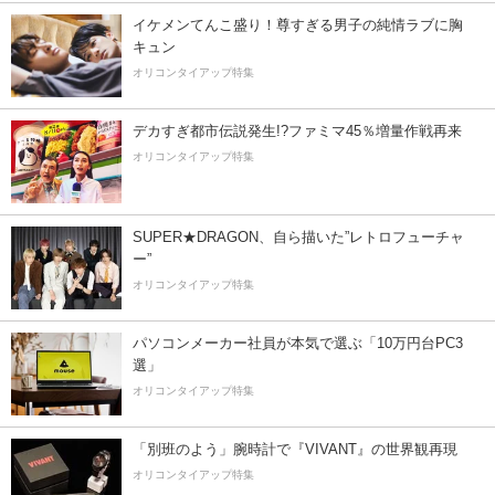
イケメンてんこ盛り！尊すぎる男子の純情ラブに胸
キュン
オリコンタイアップ特集
デカすぎ都市伝説発生!?ファミマ45％増量作戦再来
オリコンタイアップ特集
SUPER★DRAGON、自ら描いた”レトロフューチャ
ー”
オリコンタイアップ特集
パソコンメーカー社員が本気で選ぶ「10万円台PC3
選」
オリコンタイアップ特集
「別班のよう」腕時計で『VIVANT』の世界観再現
オリコンタイアップ特集