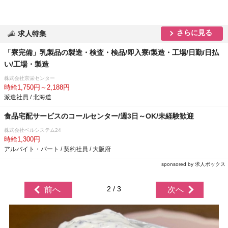
さらに見る
求人特集
「寮完備」乳製品の製造・検査・検品/即入寮/製造・工場/日勤/日払
い/工場・製造
株式会社京栄センター
時給1,750円～2,188円
派遣社員 / 北海道
食品宅配サービスのコールセンター/週3日～OK/未経験歓迎
株式会社ベルシステム24
時給1,300円
アルバイト・パート / 契約社員 / 大阪府
sponsored by 求人ボックス
2 / 3
前へ
次へ