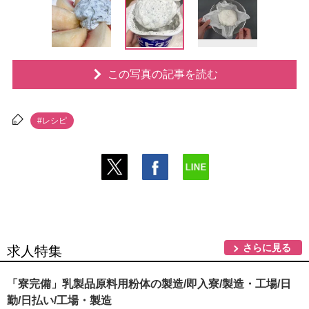
この写真の記事を読む
#レシピ
さらに見る
求人特集
「寮完備」乳製品原料用粉体の製造/即入寮/製造・工場/日
勤/日払い/工場・製造