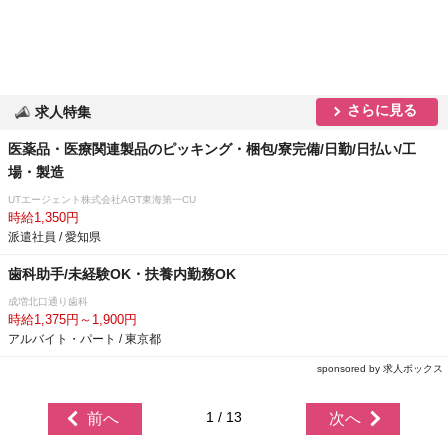
さらに見る
求人特集
医薬品・医療関連製品のピッキング・梱包/寮完備/日勤/日払い/工
場・製造
UTエージェント株式会社AGT東海第一CU
時給1,350円
派遣社員 / 愛知県
歯科助手/未経験OK・扶養内勤務OK
成増北口通り歯科
時給1,375円～1,900円
アルバイト・パート / 東京都
sponsored by 求人ボックス
1 / 13
前へ
次へ