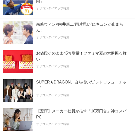
園」
オリコンタイアップ特集
森崎ウィン×向井康二“両片思い”にキュンが止まら
ん！
オリコンタイアップ特集
お値段そのまま45％増量！ファミマ夏の大盤振る舞
い
オリコンタイアップ特集
SUPER★DRAGON、自ら描いた”レトロフューチャ
ー”
オリコンタイアップ特集
【驚愕】メーカー社員が推す「10万円台」神コスパ
PC
オリコンタイアップ特集