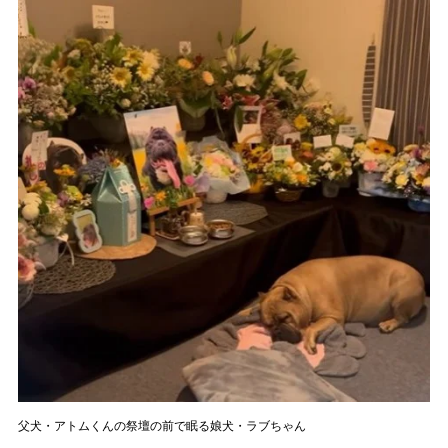
父犬・アトムくんの祭壇の前で眠る娘犬・ラブちゃん