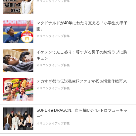
オリコンタイアップ特集
マクドナルドが40年にわたり支える「小学生の甲子
園」
オリコンタイアップ特集
イケメンてんこ盛り！尊すぎる男子の純情ラブに胸
キュン
オリコンタイアップ特集
デカすぎ都市伝説発生!?ファミマ45％増量作戦再来
オリコンタイアップ特集
SUPER★DRAGON、自ら描いた”レトロフューチャ
ー”
オリコンタイアップ特集