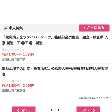
さらに見る
求人特集
「寮完備」光ファイバーケーブル接続部品の製造・組立・検査/即入
寮/製造・工場/工場・製造
株式会社京栄センター
時給1,300円～1,625円
派遣社員 / 愛知県
部品工場での組立・検査/日払いOK/即入寮可/寮費無料/8割入寮希望
者
move on株式会社
時給1,800円～2,250円
派遣社員 / 東京都
sponsored by 求人ボックス
10 / 13
前へ
次へ