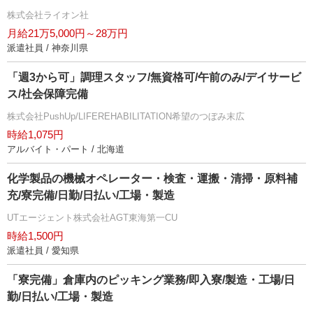
株式会社ライオン社
月給21万5,000円～28万円
派遣社員 / 神奈川県
「週3から可」調理スタッフ/無資格可/午前のみ/デイサービ
ス/社会保障完備
株式会社PushUp/LIFEREHABILITATION希望のつぼみ末広
時給1,075円
アルバイト・パート / 北海道
化学製品の機械オペレーター・検査・運搬・清掃・原料補
充/寮完備/日勤/日払い/工場・製造
UTエージェント株式会社AGT東海第一CU
時給1,500円
派遣社員 / 愛知県
「寮完備」倉庫内のピッキング業務/即入寮/製造・工場/日
勤/日払い/工場・製造