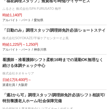
「福祉調理スタッフ」無資格可/時短/デイサービス
ふるさと 株式会社/SPA FURUSATO 梅坪
時給1,140円
アルバイト・パート / 愛知県
「日勤のみ」調理スタッフ/調理師免許必須/ショートステイ
株式会社SOYOKAZE/平塚ケアセンターそよ風
時給1,225円～1,250円
アルバイト・パート / 神奈川県
看護師・准看護師/シフト柔軟16時までの退勤OK無理なく
続ける体調チェック中心
株式会社ネオキャリア
日給1万8,400円～
派遣社員 / 大阪府
「週2から可」調理スタッフ/調理師免許必須/シフト相談可/
特別養護老人ホーム/社会保障完備
社会福祉法人厚木慈光会/ムツアイホームやすらぎ