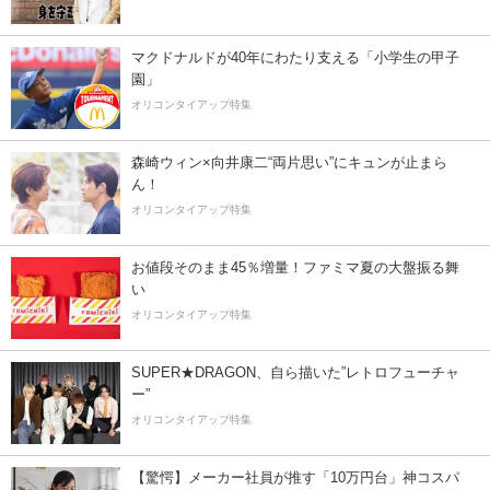
マクドナルドが40年にわたり支える「小学生の甲子
園」
オリコンタイアップ特集
森崎ウィン×向井康二“両片思い”にキュンが止まら
ん！
オリコンタイアップ特集
お値段そのまま45％増量！ファミマ夏の大盤振る舞
い
オリコンタイアップ特集
SUPER★DRAGON、自ら描いた”レトロフューチャ
ー”
オリコンタイアップ特集
【驚愕】メーカー社員が推す「10万円台」神コスパ