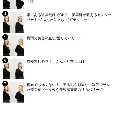
ト術
家にある道具だけでOK！ 美容師が教えるセンター
パートの”ふんわり立ち上げ”テクニック
梅雨の美容師直伝”髪リカバリー”
前髪無し必見！ ふんわり立ち上げ
梅雨でも怖くない！ アホ毛や顔周り、湿気で死ん
だ髪や寝グセを救う美容師直伝のリカバリー術