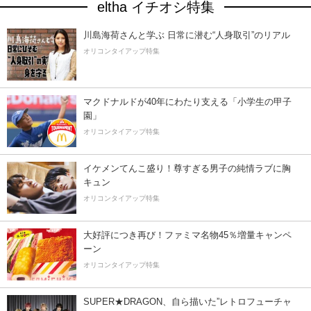
eltha イチオシ特集
川島海荷さんと学ぶ 日常に潜む“人身取引”のリアル
オリコンタイアップ特集
マクドナルドが40年にわたり支える「小学生の甲子
園」
オリコンタイアップ特集
イケメンてんこ盛り！尊すぎる男子の純情ラブに胸
キュン
オリコンタイアップ特集
大好評につき再び！ファミマ名物45％増量キャンペ
ーン
オリコンタイアップ特集
SUPER★DRAGON、自ら描いた”レトロフューチャ