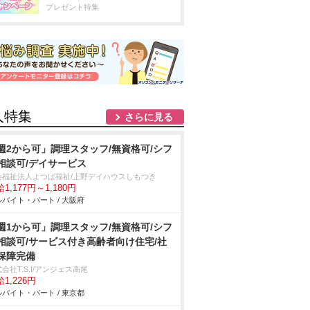
プレゼント特集
人特集
さらに見る
週2から可」調理スタッフ/無資格可/シフ
相談可/デイサービス
会福祉法人よつば福祉/上野デイハウスしもつき
1,177円～1,180円
バイト・パート / 大阪府
週1から可」調理スタッフ/無資格可/シフ
相談可/サービス付き高齢者向け住宅/社
保障完備
会社T.S.I/アンジェス高尾
1,226円
バイト・パート / 東京都