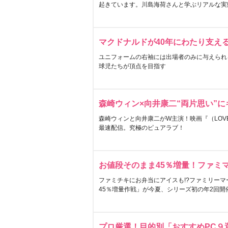
起きています。川島海荷さんと学ぶリアルな実
マクドナルドが40年にわたり支え
ユニフォームの右袖には出場者のみに与えられ
球児たちが頂点を目指す
森崎ウィン×向井康二“両片思い”
森崎ウィンと向井康二がW主演！映画『（LOVE S
最速配信。究極のピュアラブ！
お値段そのまま45％増量！ファミ
ファミチキにお弁当にアイスも!?ファミリーマ
45％増量作戦」が今夏、シリーズ初の年2回開
プロ厳選！目的別「おすすめPC９