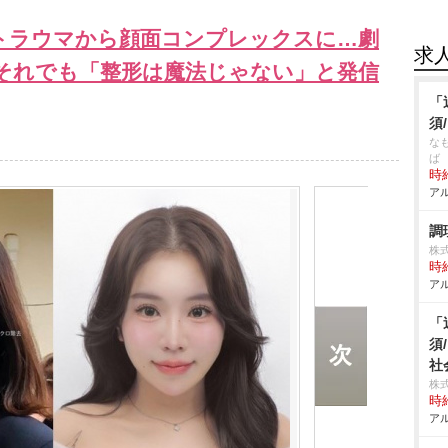
トラウマから顔面コンプレックスに…劇
求
それでも「整形は魔法じゃない」と発信
「
須
な
ば
時給
アル
調
株
時給
アル
「
須
社
株
時給
アル