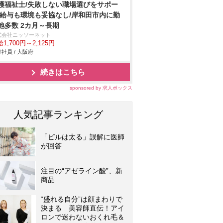
護福祉士/失敗しない職場選びをサポー
/給与も環境も妥協なし/岸和田市内に勤
地多数 2カ月～長期
式会社ニッソーネット
1,700円～2,125円
社員 / 大阪府
続きはこちら
sponsored by 求人ボックス
人気記事ランキング
「ピルは太る」誤解に医師
が回答
注目の“アゼライン酸”、新
商品
“盛れる自分”は顔まわりで
決まる 美容師直伝！アイ
ロンで迷わないおくれ毛＆