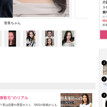
介
ト
務
株
時給
室長ちゃん
派遣
身取引”のリアル
？実は恋愛や悪質ホスト、SNSの投稿からも