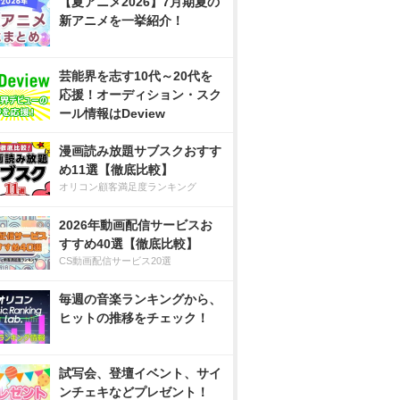
【夏アニメ2026】7月期夏の
新アニメを一挙紹介！
芸能界を志す10代～20代を
応援！オーディション・スク
ール情報はDeview
漫画読み放題サブスクおすす
め11選【徹底比較】
オリコン顧客満足度ランキング
2026年動画配信サービスお
すすめ40選【徹底比較】
CS動画配信サービス20選
毎週の音楽ランキングから、
ヒットの推移をチェック！
試写会、登壇イベント、サイ
ンチェキなどプレゼント！