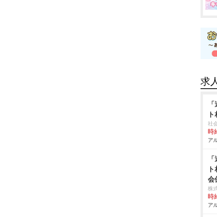
求
「
ト
社
時給
アル
「
ト
会
株式
時給
アル