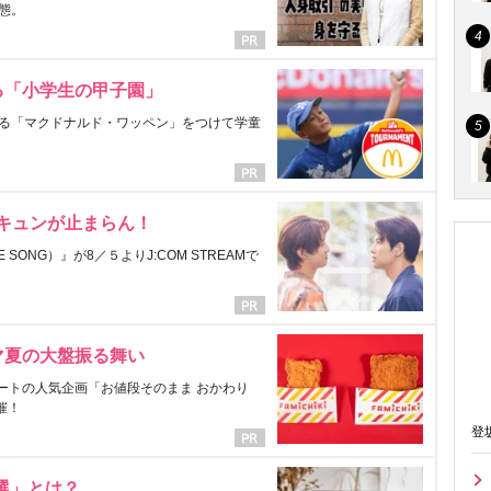
態。
る「小学生の甲子園」
る「マクドナルド・ワッペン」をつけて学童
にキュンが止まらん！
ONG）』が8／５よりJ:COM STREAMで
マ夏の大盤振る舞い
ートの人気企画「お値段そのまま おかわり
催！
登
選」とは？