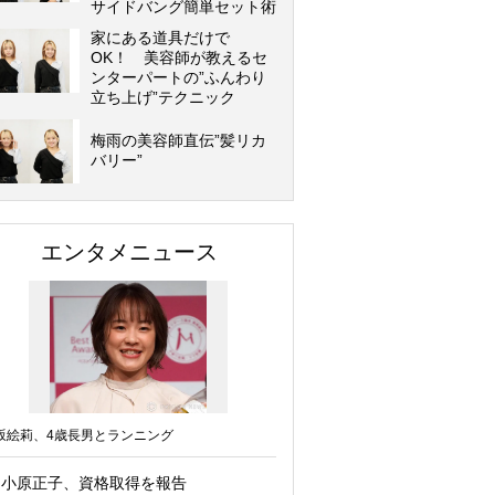
サイドバング簡単セット術
家にある道具だけで
OK！ 美容師が教えるセ
ンターパートの”ふんわり
立ち上げ”テクニック
梅雨の美容師直伝”髪リカ
バリー”
エンタメニュース
坂絵莉、4歳長男とランニング
小原正子、資格取得を報告