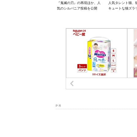
『鬼滅の刃』の再現ほか、人
人気タレント猫、
気のシルバニア投稿を公開
キュートな猫ズラ
P R