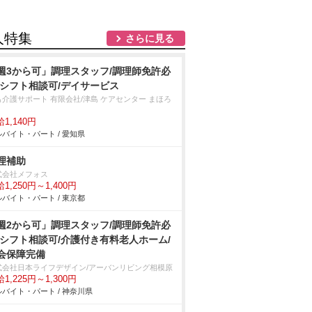
人特集
さらに見る
週3から可」調理スタッフ/調理師免許必
/シフト相談可/デイサービス
も介護サポート 有限会社/津島 ケアセンター まほろ
1,140円
バイト・パート / 愛知県
理補助
式会社メフォス
1,250円～1,400円
バイト・パート / 東京都
週2から可」調理スタッフ/調理師免許必
/シフト相談可/介護付き有料老人ホーム/
会保障完備
式会社日本ライフデザイン/アーバンリビング相模原
1,225円～1,300円
バイト・パート / 神奈川県