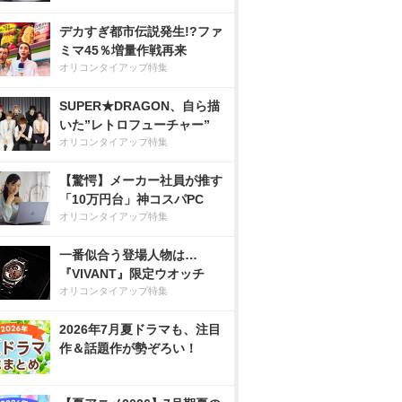
デカすぎ都市伝説発生!?ファ
ミマ45％増量作戦再来
オリコンタイアップ特集
SUPER★DRAGON、自ら描
いた”レトロフューチャー”
オリコンタイアップ特集
【驚愕】メーカー社員が推す
「10万円台」神コスパPC
オリコンタイアップ特集
一番似合う登場人物は…
『VIVANT』限定ウオッチ
オリコンタイアップ特集
2026年7月夏ドラマも、注目
作＆話題作が勢ぞろい！