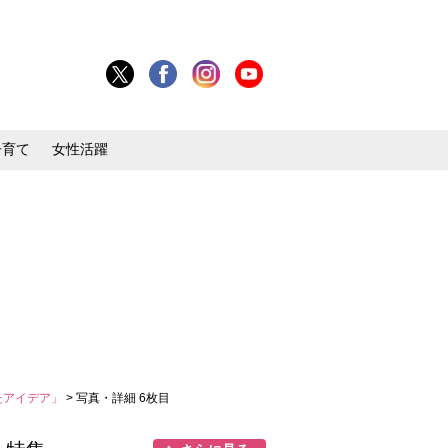
子育て
女性活躍
たアイデア」
> 写真・詳細 6枚目