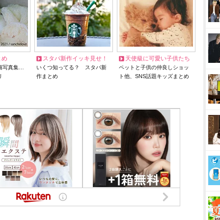
とめ
スタバ新作イッキ見せ！
天使級に可愛い子供たち
猫写真集…
いくつ知ってる？ スタバ新
ペットと子供の仲良しショッ
リ
作まとめ
ト他、SNS話題キッズまとめ