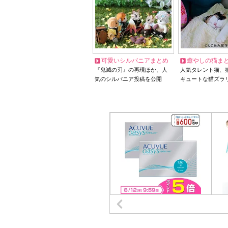
可愛いシルバニアまとめ
癒やしの猫ま
『鬼滅の刃』の再現ほか、人
人気タレント猫、
気のシルバニア投稿を公開
キュートな猫ズラ