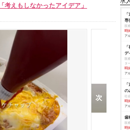
求
「考えもしなかったアイデア」
「
専
医
時給
アル
「
デ
医
タ
時給
アル
「
の
社
時給
アル
歯
医
時給