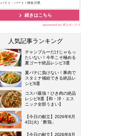
バイト・パート / 神奈川県
続きはこちら
sponsored by 求人ボックス
人気記事ランキング
チャンプルーだけじゃもっ
たいない！今年こそ極める
夏ゴーヤ絶品レシピ3選
夏バテに負けない！豚肉で
スタミナ補給できる絶品レ
シピ8選
コスパ最強！ひき肉の絶品
レシピ8選【和・洋・エス
ニック全部うまい】
【今日の献立】2026年8月
4日(火)「酢鶏」
【今日の献立】2026年8月