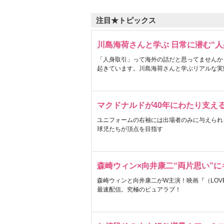
注目★トピックス
川島海荷さんと学ぶ 日常に潜む“人
「人身取引」って海外の話だと思ってませんか
起きています。川島海荷さんと学ぶリアルな実
マクドナルドが40年にわたり支え
ユニフォームの右袖には出場者のみに与えられ
球児たちが頂点を目指す
森崎ウィン×向井康二“両片思い”
森崎ウィンと向井康二がW主演！映画『（LOVE S
最速配信。究極のピュアラブ！