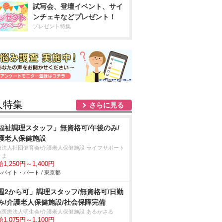
試写会、登壇イベント、サイ
ンチェキなどプレゼント！
プレゼント特集
人特集
さらに見る
福祉調理スタッフ」無資格可/午後のみ/
護老人保健施設
療法人社団健育会/介護老人保健施設 ライフサポート
りま
1,250円～1,400円
バイト・パート / 東京都
週2から可」調理スタッフ/無資格可/日勤
み/介護老人保健施設/社会保障完備
会医療法人明生会/介護老人保健施設 あるかさる
1,075円～1,100円