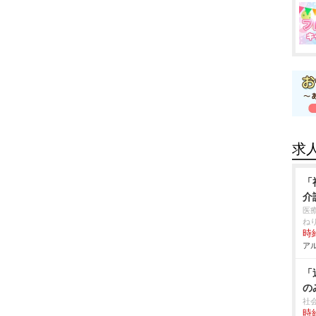
求
「
介
医
ね
時給
アル
「
の
社
時給