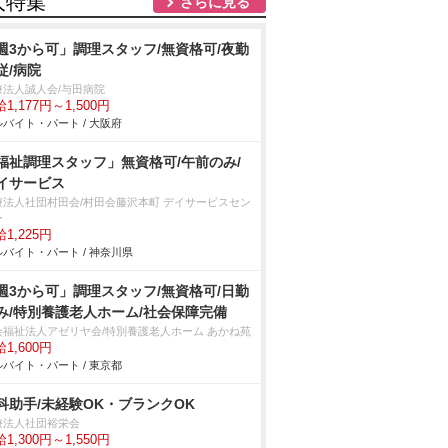
人特集
さらに見る
週3から可」調理スタッフ/無資格可/夜勤
従/病院
療法人誠人会/与田病院
1,177円～1,500円
バイト・パート / 大阪府
福祉調理スタッフ」無資格可/午前のみ/
イサービス
療法人社団村田会/村田会藤沢本町 デイサービスセン
ー
1,225円
バイト・パート / 神奈川県
週3から可」調理スタッフ/無資格可/日勤
み/特別養護老人ホーム/社会保障完備
会福祉法人アゼリヤ会/特別養護老人ホーム あかね苑
1,600円
バイト・パート / 東京都
科助手/未経験OK・ブランクOK
療法人社団裕栄会
1,300円～1,550円