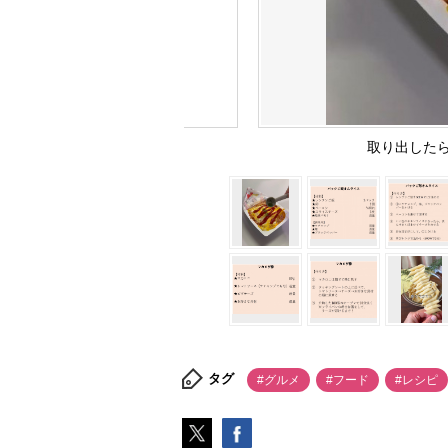
取り出した
タグ
#グルメ
#フード
#レシピ