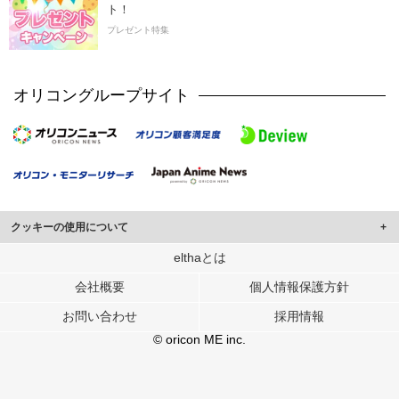
ト！
プレゼント特集
オリコングループサイト
クッキーの使用について
このサイトでは Cookie を使用して、ユーザーに合わせたコンテンツや広告の
elthaとは
表示、ソーシャル メディア機能の提供、広告の表示回数やクリック数の測定を
会社概要
個人情報保護方針
行っています。
また、ユーザーによるサイトの利用状況についても情報を収集し、ソーシャル
お問い合わせ
採用情報
メディアや広告配信、データ解析の各パートナーに提供しています。
各パートナーは、この情報とユーザーが各パートナーに提供した他の情報や、
© oricon ME inc.
ユーザーが各パートナーのサービスを使用したときに収集した他の情報を組み
合わせて使用することがあります。