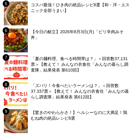
コスパ最強！ひき肉の絶品レシピ8選【和・洋・エス
ニック全部うまい】
【今日の献立】2026年8月3日(月)「ピリ辛肉みそ
丼」
「夏の麺料理、食べる時間帯は？」＜回答数37,131
票＞【教えて！ みんなの衣食住「みんなの暮らし調
査隊」結果発表 第610回】
「ズバリ！今食べたいラーメンは？」＜回答数
37,337票＞【教えて！ みんなの衣食住「みんなの暮
らし調査隊」結果発表 第612回】
【驚きのやわらかさ！】ヘルシーなのに大満足！鶏
むね肉の絶品レシピ8選