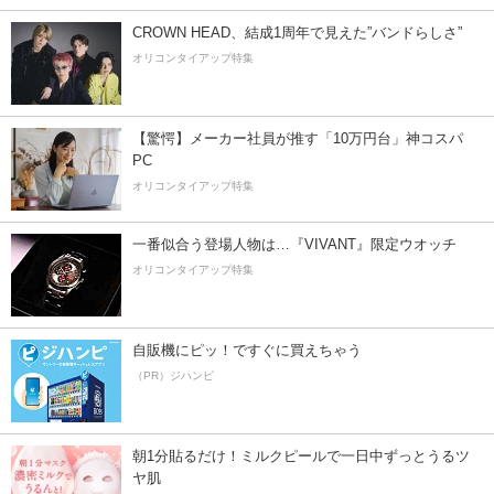
CROWN HEAD、結成1周年で見えた”バンドらしさ”
オリコンタイアップ特集
【驚愕】メーカー社員が推す「10万円台」神コスパ
PC
オリコンタイアップ特集
一番似合う登場人物は…『VIVANT』限定ウオッチ
オリコンタイアップ特集
自販機にピッ！ですぐに買えちゃう
（PR）ジハンピ
朝1分貼るだけ！ミルクピールで一日中ずっとうるツ
ヤ肌