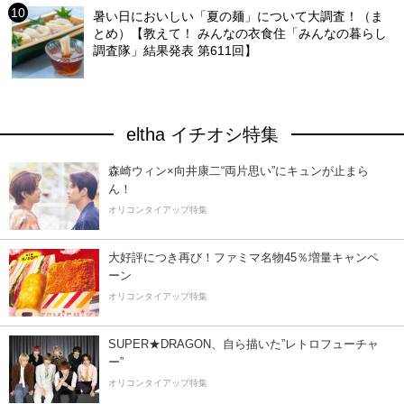
暑い日においしい「夏の麺」について大調査！（ま
とめ）【教えて！ みんなの衣食住「みんなの暮らし
調査隊」結果発表 第611回】
eltha イチオシ特集
森崎ウィン×向井康二“両片思い”にキュンが止まら
ん！
オリコンタイアップ特集
大好評につき再び！ファミマ名物45％増量キャンペ
ーン
オリコンタイアップ特集
SUPER★DRAGON、自ら描いた”レトロフューチャ
ー”
オリコンタイアップ特集