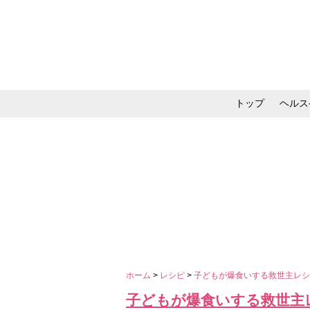
トップ
ヘルス
メイク・コスメ・スキ
ホーム
>
レシピ
>
子どもが爆食いする救世主レ
子どもが爆食いする救世主