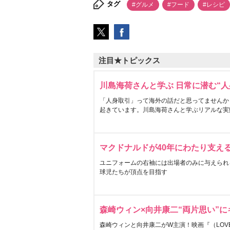
タグ
#グルメ
#フード
#レシピ
注目★トピックス
川島海荷さんと学ぶ 日常に潜む“人
「人身取引」って海外の話だと思ってませんか
起きています。川島海荷さんと学ぶリアルな実
マクドナルドが40年にわたり支え
ユニフォームの右袖には出場者のみに与えられ
球児たちが頂点を目指す
森崎ウィン×向井康二“両片思い”
森崎ウィンと向井康二がW主演！映画『（LOVE S