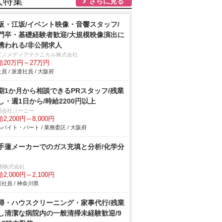
人特集
さらに見る
阪・江坂/イベント映像・音響スタッフ/
門卒・基礎経験者歓迎/大規模映像演出に
携われる/非公開求人
ビノメディアテクニカル株式会社
給20万円～27万円
員 / 派遣社員 / 大阪府
期1か月から相談できるPRスタッフ/残業
し・週1日から/時給2200円以上
同会社ジーニー
2,200円～8,000円
バイト・パート / 業務委託 / 大阪府
手蓮メーカーでのガス充填と分析/化学分
DB株式会社
2,000円～2,100円
社員 / 神奈川県
掃・ハウスクリーニング・家事代行/残業
し清潔な病院内の一般清掃未経験歓迎/9