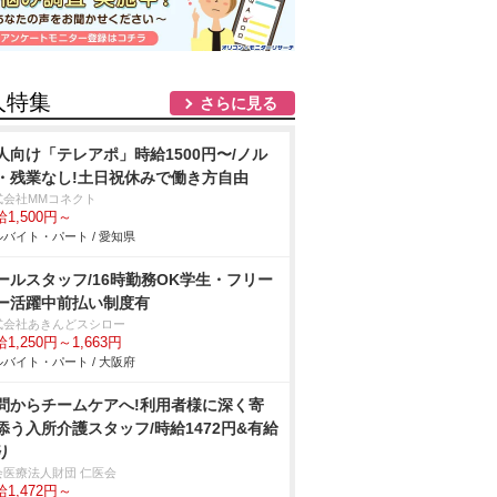
人特集
さらに見る
人向け「テレアポ」時給1500円〜/ノル
・残業なし!土日祝休みで働き方自由
式会社MMコネクト
1,500円～
バイト・パート / 愛知県
ールスタッフ/16時勤務OK学生・フリー
ー活躍中前払い制度有
式会社あきんどスシロー
1,250円～1,663円
バイト・パート / 大阪府
問からチームケアへ!利用者様に深く寄
添う入所介護スタッフ/時給1472円&有給
り
会医療法人財団 仁医会
1,472円～