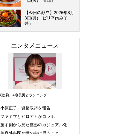
4日(火)「酢鶏」
【今日の献立】2026年8月
3日(月)「ピリ辛肉みそ
丼」
エンタメニュース
坂絵莉、4歳長男とランニング
小原正子、資格取得を報告
ファミマとヒロアカがコラボ
施す側から見た整形のカジュアル化
美容外科医が世の中に思うこと