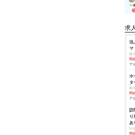
求
法
マ
株
時給
アル
ホ
タ
株
時給
アル
訪
り
あ
社
時給