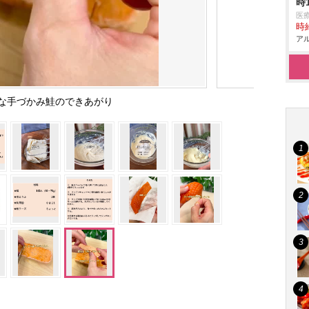
時
医
時給
アル
な手づかみ鮭のできあがり