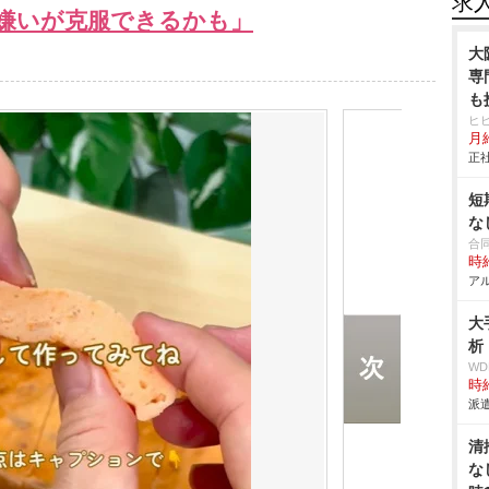
求
嫌いが克服できるかも」
大
専
も
ヒ
月
正社
短
な
合
時給
アル
大
析
W
時給
派遣
清
な