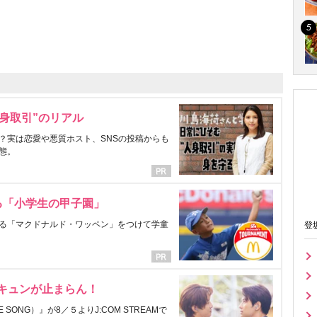
身取引”のリアル
？実は恋愛や悪質ホスト、SNSの投稿からも
態。
る「小学生の甲子園」
る「マクドナルド・ワッペン」をつけて学童
登
にキュンが止まらん！
ONG）』が8／５よりJ:COM STREAMで