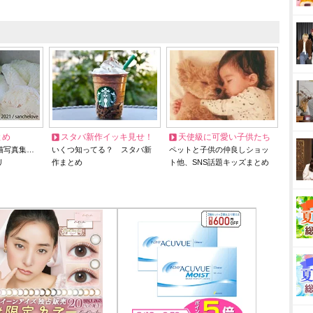
とめ
スタバ新作イッキ見せ！
天使級に可愛い子供たち
猫写真集…
いくつ知ってる？ スタバ新
ペットと子供の仲良しショッ
リ
作まとめ
ト他、SNS話題キッズまとめ