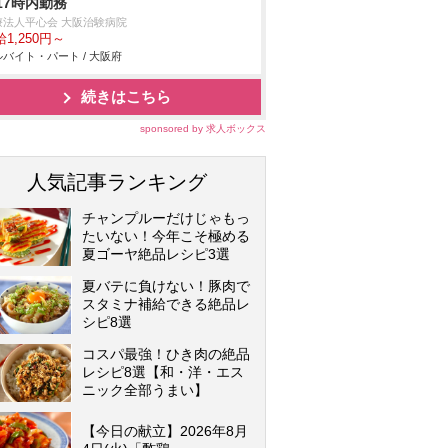
17時内勤務
療法人平心会 大阪治験病院
1,250円～
バイト・パート / 大阪府
続きはこちら
sponsored by 求人ボックス
人気記事ランキング
チャンプルーだけじゃもっ
たいない！今年こそ極める
夏ゴーヤ絶品レシピ3選
夏バテに負けない！豚肉で
スタミナ補給できる絶品レ
シピ8選
コスパ最強！ひき肉の絶品
レシピ8選【和・洋・エス
ニック全部うまい】
【今日の献立】2026年8月