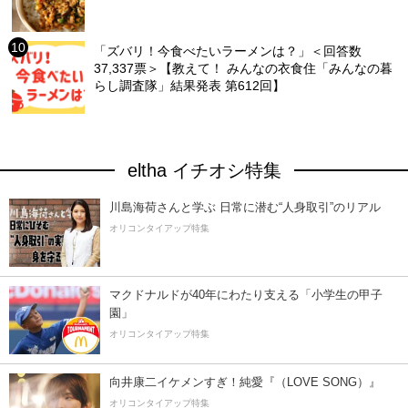
「ズバリ！今食べたいラーメンは？」＜回答数
37,337票＞【教えて！ みんなの衣食住「みんなの暮
らし調査隊」結果発表 第612回】
eltha イチオシ特集
川島海荷さんと学ぶ 日常に潜む“人身取引”のリアル
オリコンタイアップ特集
マクドナルドが40年にわたり支える「小学生の甲子
園」
オリコンタイアップ特集
向井康二イケメンすぎ！純愛『（LOVE SONG）』
オリコンタイアップ特集