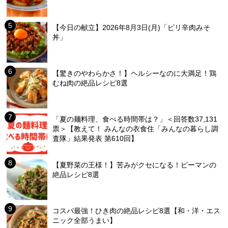
【今日の献立】2026年8月3日(月)「ピリ辛肉みそ
丼」
【驚きのやわらかさ！】ヘルシーなのに大満足！鶏
むね肉の絶品レシピ8選
「夏の麺料理、食べる時間帯は？」＜回答数37,131
票＞【教えて！ みんなの衣食住「みんなの暮らし調
査隊」結果発表 第610回】
【夏野菜の王様！】苦みがクセになる！ピーマンの
絶品レシピ8選
コスパ最強！ひき肉の絶品レシピ8選【和・洋・エス
ニック全部うまい】