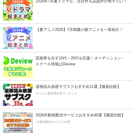
2026年7月夏ドラマも、注目作＆話題作が勢ぞろい！
【夏アニメ2026】7月期夏の新アニメを一挙紹介！
芸能界を志す10代～20代を応援！オーディション・
スクール情報はDeview
漫画読み放題サブスクおすすめ11選【徹底比較】
オリコン顧客満足度ランキング
2026年動画配信サービスおすすめ40選【徹底比較】
CS動画配信サービス20選