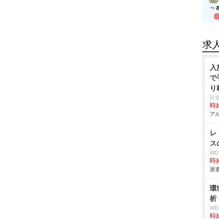
求
入
で
り
社
時給
アル
レ
ス
W
時給
派遣
環
析
W
時給