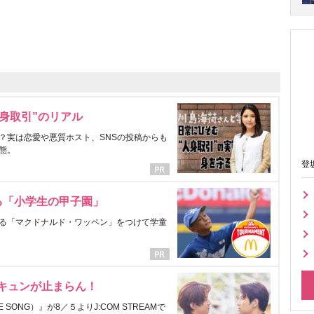
身取引”のリアル
？実は恋愛や悪質ホスト、SNSの投稿からも
態。
登
る「小学生の甲子園」
る「マクドナルド・ワッペン」をつけて学童
にキュンが止まらん！
ONG）』が8／５よりJ:COM STREAMで