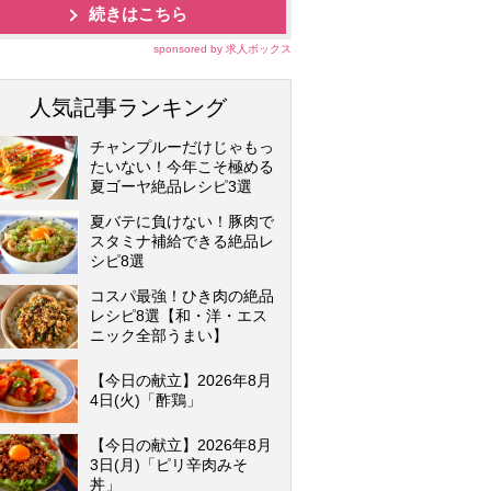
続きはこちら
sponsored by 求人ボックス
人気記事ランキング
チャンプルーだけじゃもっ
たいない！今年こそ極める
夏ゴーヤ絶品レシピ3選
夏バテに負けない！豚肉で
スタミナ補給できる絶品レ
シピ8選
コスパ最強！ひき肉の絶品
レシピ8選【和・洋・エス
ニック全部うまい】
【今日の献立】2026年8月
4日(火)「酢鶏」
【今日の献立】2026年8月
3日(月)「ピリ辛肉みそ
丼」