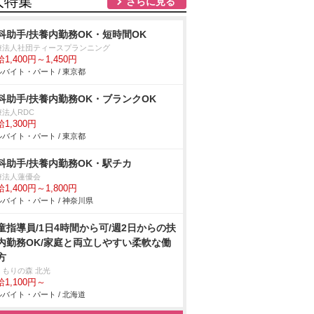
人特集
さらに見る
科助手/扶養内勤務OK・短時間OK
療法人社団ティースプランニング
1,400円～1,450円
バイト・パート / 東京都
科助手/扶養内勤務OK・ブランクOK
療法人RDC
1,300円
バイト・パート / 東京都
科助手/扶養内勤務OK・駅チカ
療法人蓮優会
1,400円～1,800円
バイト・パート / 神奈川県
童指導員/1日4時間から可/週2日からの扶
内勤務OK/家庭と両立しやすい柔軟な働
方
くもりの森 北光
1,100円～
バイト・パート / 北海道