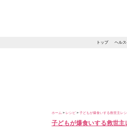
トップ
ヘルス
メイク・コスメ・スキ
ホーム
>
レシピ
>
子どもが爆食いする救世主レ
子どもが爆食いする救世主