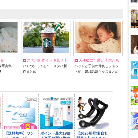
とめ
スタバ新作イッキ見せ！
天使級に可愛い子供たち
猫写真集…
いくつ知ってる？ スタバ新
ペットと子供の仲良しショッ
リ
作まとめ
ト他、SNS話題キッズまとめ