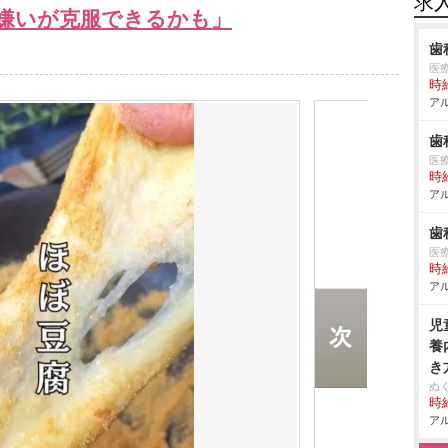
求
嫌いが克服できるかも」
歯
医
時給
アル
歯
医
時給
アル
歯
医
時給
アル
児
養
き
ぬ
時給
アル