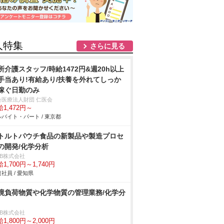
人特集
さらに見る
所介護スタッフ/時給1472円&週20h以上
手当あり!有給あり/扶養を外れてしっか
稼ぐ日勤のみ
会医療法人財団 仁医会
1,472円～
バイト・パート / 東京都
トルトパウチ食品の新製品や製造プロセ
の開発/化学分析
DB株式会社
1,700円～1,740円
社員 / 愛知県
境負荷物質や化学物質の管理業務/化学分
DB株式会社
1,800円～2,000円