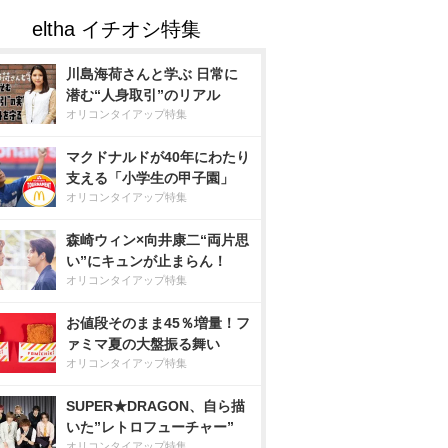
川島海荷さんと学ぶ 日常に
潜む“人身取引”のリアル
オリコンタイアップ特集
マクドナルドが40年にわたり
支える「小学生の甲子園」
オリコンタイアップ特集
森崎ウィン×向井康二“両片思
い”にキュンが止まらん！
オリコンタイアップ特集
お値段そのまま45％増量！フ
ァミマ夏の大盤振る舞い
オリコンタイアップ特集
SUPER★DRAGON、自ら描
いた”レトロフューチャー”
オリコンタイアップ特集