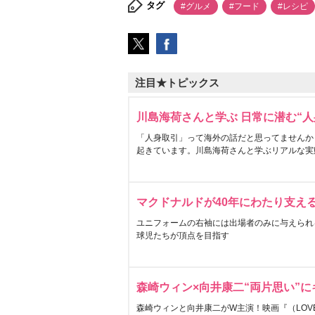
タグ
#グルメ
#フード
#レシピ
注目★トピックス
川島海荷さんと学ぶ 日常に潜む“人
「人身取引」って海外の話だと思ってませんか
起きています。川島海荷さんと学ぶリアルな実
マクドナルドが40年にわたり支え
ユニフォームの右袖には出場者のみに与えられ
球児たちが頂点を目指す
森崎ウィン×向井康二“両片思い”
森崎ウィンと向井康二がW主演！映画『（LOVE S