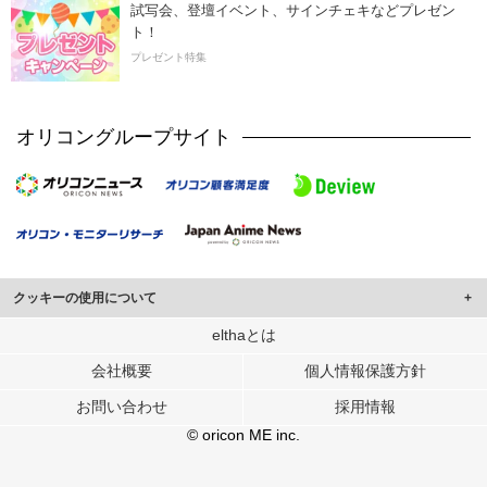
試写会、登壇イベント、サインチェキなどプレゼン
ト！
プレゼント特集
オリコングループサイト
クッキーの使用について
このサイトでは Cookie を使用して、ユーザーに合わせたコンテンツや広告の
elthaとは
表示、ソーシャル メディア機能の提供、広告の表示回数やクリック数の測定を
会社概要
個人情報保護方針
行っています。
また、ユーザーによるサイトの利用状況についても情報を収集し、ソーシャル
お問い合わせ
採用情報
メディアや広告配信、データ解析の各パートナーに提供しています。
各パートナーは、この情報とユーザーが各パートナーに提供した他の情報や、
© oricon ME inc.
ユーザーが各パートナーのサービスを使用したときに収集した他の情報を組み
合わせて使用することがあります。