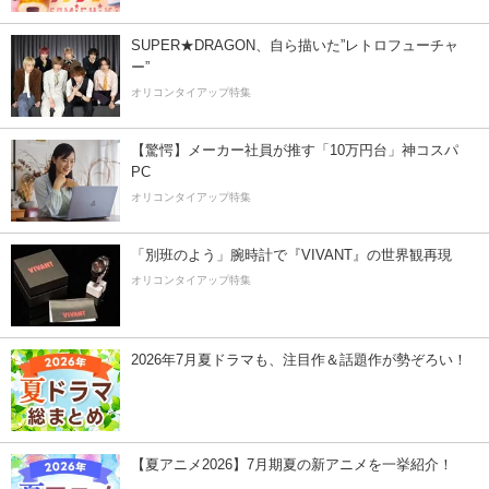
SUPER★DRAGON、自ら描いた”レトロフューチャ
ー”
オリコンタイアップ特集
【驚愕】メーカー社員が推す「10万円台」神コスパ
PC
オリコンタイアップ特集
「別班のよう」腕時計で『VIVANT』の世界観再現
オリコンタイアップ特集
2026年7月夏ドラマも、注目作＆話題作が勢ぞろい！
【夏アニメ2026】7月期夏の新アニメを一挙紹介！