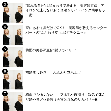
“盛れる自分”は顔まわりで決まる 美容師直伝！ア
イロンで迷わないおくれ毛＆サイドバング簡単セッ
ト術
家にある道具だけでOK！ 美容師が教えるセンター
パートの”ふんわり立ち上げ”テクニック
梅雨の美容師直伝”髪リカバリー”
前髪無し必見！ ふんわり立ち上げ
梅雨でも怖くない！ アホ毛や顔周り、湿気で死ん
だ髪や寝グセを救う美容師直伝のリカバリー術