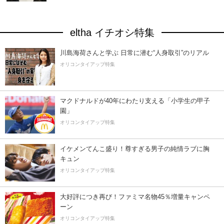
eltha イチオシ特集
川島海荷さんと学ぶ 日常に潜む“人身取引”のリアル
オリコンタイアップ特集
マクドナルドが40年にわたり支える「小学生の甲子
園」
オリコンタイアップ特集
イケメンてんこ盛り！尊すぎる男子の純情ラブに胸
キュン
オリコンタイアップ特集
大好評につき再び！ファミマ名物45％増量キャンペ
ーン
オリコンタイアップ特集