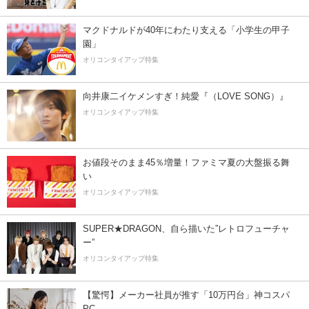
マクドナルドが40年にわたり支える「小学生の甲子
園」
オリコンタイアップ特集
向井康二イケメンすぎ！純愛『（LOVE SONG）』
オリコンタイアップ特集
お値段そのまま45％増量！ファミマ夏の大盤振る舞
い
オリコンタイアップ特集
SUPER★DRAGON、自ら描いた”レトロフューチャ
ー”
オリコンタイアップ特集
【驚愕】メーカー社員が推す「10万円台」神コスパ
PC