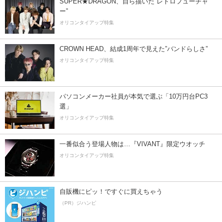
SUPER★DRAGON、自ら描いた”レトロフューチャ
ー”
オリコンタイアップ特集
CROWN HEAD、結成1周年で見えた”バンドらしさ”
オリコンタイアップ特集
パソコンメーカー社員が本気で選ぶ「10万円台PC3
選」
オリコンタイアップ特集
一番似合う登場人物は…『VIVANT』限定ウオッチ
オリコンタイアップ特集
自販機にピッ！ですぐに買えちゃう
（PR）ジハンピ