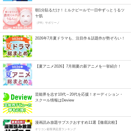
朝1分貼るだけ！ミルクピールで一日中ずっとうるツ
ヤ肌
（PR）サボリーノ
2026年7月夏ドラマも、注目作＆話題作が勢ぞろい！
【夏アニメ2026】7月期夏の新アニメを一挙紹介！
芸能界を志す10代～20代を応援！オーディション・
スクール情報はDeview
漫画読み放題サブスクおすすめ11選【徹底比較】
オリコン顧客満足度ランキング