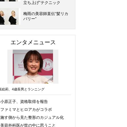
立ち上げ”テクニック
梅雨の美容師直伝”髪リカ
バリー”
エンタメニュース
坂絵莉、4歳長男とランニング
小原正子、資格取得を報告
ファミマとヒロアカがコラボ
施す側から見た整形のカジュアル化
美容外科医が世の中に思うこと