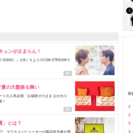
にキュンが止まらん！
ONG）』が8／５よりJ:COM STREAMで
マ夏の大盤振る舞い
登
ートの人気企画「お値段そのまま おかわり
催！
選」とは？
で、マウスコンピューターの製品担当者が用