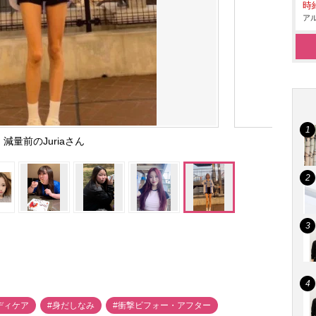
時給
アル
減量前のJuriaさん
ディケア
#身だしなみ
#衝撃ビフォー・アフター