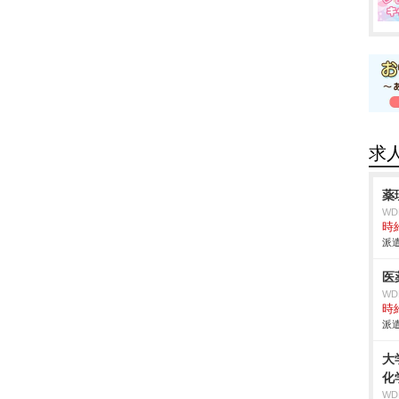
求
薬
W
時給
派遣
医
W
時給
派遣
大
化
W