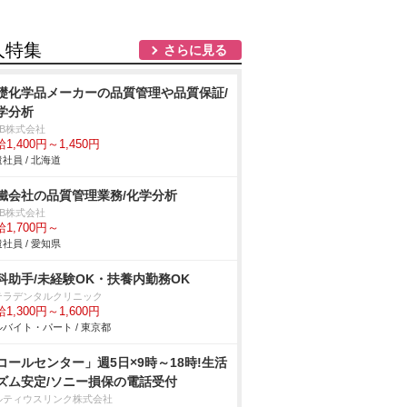
人特集
さらに見る
礎化学品メーカーの品質管理や品質保証/
学分析
DB株式会社
1,400円～1,450円
社員 / 北海道
鐵会社の品質管理業務/化学分析
DB株式会社
1,700円～
社員 / 愛知県
科助手/未経験OK・扶養内勤務OK
テラデンタルクリニック
1,300円～1,600円
バイト・パート / 東京都
コールセンター」週5日×9時～18時!生活
ズム安定/ソニー損保の電話受付
ルティウスリンク株式会社