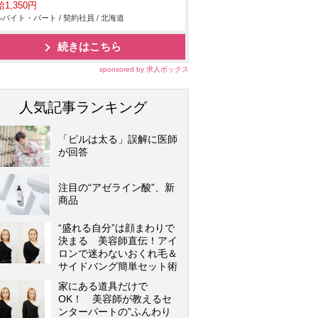
1,350円
バイト・パート / 契約社員 / 北海道
続きはこちら
sponsored by 求人ボックス
人気記事ランキング
「ピルは太る」誤解に医師
が回答
注目の“アゼライン酸”、新
商品
“盛れる自分”は顔まわりで
決まる 美容師直伝！アイ
ロンで迷わないおくれ毛＆
サイドバング簡単セット術
家にある道具だけで
OK！ 美容師が教えるセ
ンターパートの”ふんわり