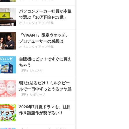
パソコンメーカー社員が本気
で選ぶ「10万円台PC3選」
オリコンタイアップ特集
『VIVANT』限定ウオッチ、
プロデューサーの感想は
オリコンタイアップ特集
自販機にピッ！ですぐに買え
ちゃう
（PR）ジハンピ
朝1分貼るだけ！ミルクピー
ルで一日中ずっとうるツヤ肌
（PR）サボリーノ
2026年7月夏ドラマも、注目
作＆話題作が勢ぞろい！