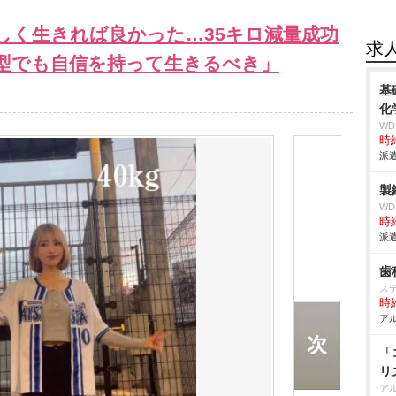
しく生きれば良かった…35キロ減量成功
求
型でも自信を持って生きるべき」
基
化
W
時給
派遣
製
W
時給
派遣
歯
ス
時給
アル
「
リ
ア