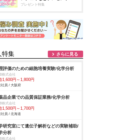
プレゼント特集
人特集
さらに見る
理評価のための細胞培養実験/化学分析
DB株式会社
1,600円～1,800円
社員 / 大阪府
薬品企業での品質保証業務/化学分析
DB株式会社
1,500円～1,700円
社員 / 北海道
学研究室にて遺伝子解析などの実験補助/
学分析
DB株式会社