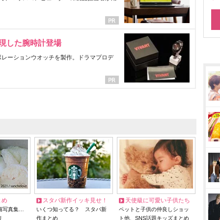
表現した腕時計登場
ラボレーションウオッチを製作。ドラマプロデ
とめ
スタバ新作イッキ見せ！
天使級に可愛い子供たち
猫写真集…
いくつ知ってる？ スタバ新
ペットと子供の仲良しショッ
リ
作まとめ
ト他、SNS話題キッズまとめ