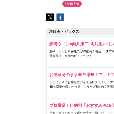
#SNS人気
注目★トピックス
森崎ウィン×向井康二“両片思い”
森崎ウィンと向井康二がW主演！映画『（LOVE S
最速配信。究極のピュアラブ！
お値段そのまま45％増量！ファミ
ファミチキにお弁当にアイスも!?ファミリーマ
45％増量作戦」が今夏、シリーズ初の年2回開
プロ厳選！目的別「おすすめPC９
用途に合うパソコン選びは意外と難しい。そこ