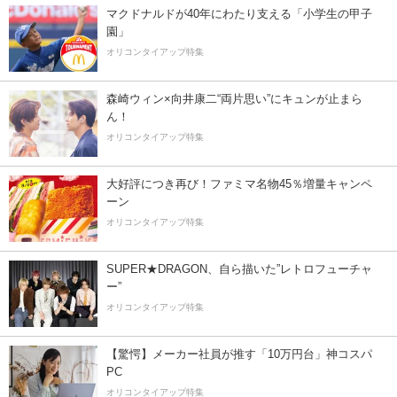
マクドナルドが40年にわたり支える「小学生の甲子
園」
オリコンタイアップ特集
森崎ウィン×向井康二“両片思い”にキュンが止まら
ん！
オリコンタイアップ特集
大好評につき再び！ファミマ名物45％増量キャンペ
ーン
オリコンタイアップ特集
SUPER★DRAGON、自ら描いた”レトロフューチャ
ー”
オリコンタイアップ特集
【驚愕】メーカー社員が推す「10万円台」神コスパ
PC
オリコンタイアップ特集