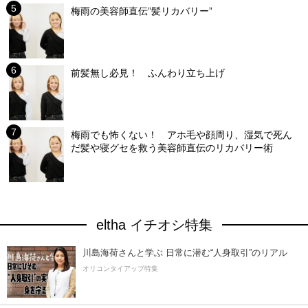
梅雨の美容師直伝”髪リカバリー”
前髪無し必見！ ふんわり立ち上げ
梅雨でも怖くない！ アホ毛や顔周り、湿気で死ん
だ髪や寝グセを救う美容師直伝のリカバリー術
eltha イチオシ特集
川島海荷さんと学ぶ 日常に潜む“人身取引”のリアル
オリコンタイアップ特集